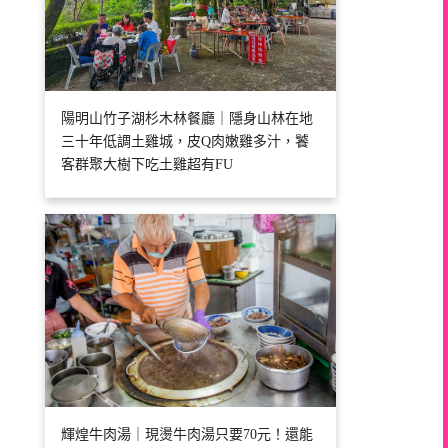
陽明山竹子湖杉木林餐廳｜隱身山林在地
三十年低調土雞城，皮Q肉嫩雞多汁，饕
客群聚大樹下吃土雞超有FU
輝煌牛肉湯｜現燙牛肉湯只要70元！還能