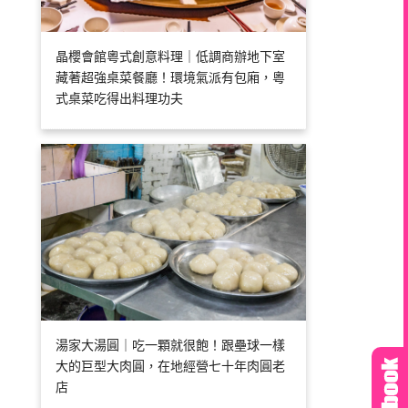
晶櫻會館粵式創意料理｜低調商辦地下室
藏著超強桌菜餐廳！環境氣派有包廂，粵
式桌菜吃得出料理功夫
湯家大湯圓｜吃一顆就很飽！跟壘球一樣
大的巨型大肉圓，在地經營七十年肉圓老
店