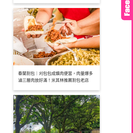
春蘭割包｜刈包包成爌肉便當，肉量爆多
滷三層肉放好滿！米其林推薦割包老店