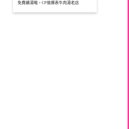
免費續湯喝，CP值爆表牛肉湯老店