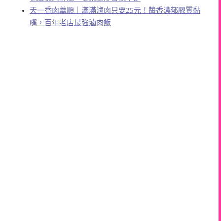
天一香肉羹順｜滿滿滷肉只要25元！醬香濃郁膠質黏
嘴，百年老店最強滷肉飯