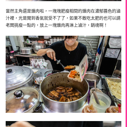
當然主角還是爌肉啦，一塊塊肥瘦相間的爌肉在濃郁醬色的滷
汁裡，光是聞到香氣就受不了了，如果不敢吃太肥的也可以請
老闆挑瘦一點的，放上一塊爌肉再淋上滷汁，銷魂啊！