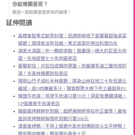
你給幾顆星呢？
歡迎一起點擊星號參與評論唷！
延伸閱讀
晶櫻會館粵式創意料理｜低調商辦地下室藏著超強桌菜
餐廳！環境氣派有包廂，粵式桌菜吃得出料理功夫
湯家大湯圓｜吃一顆就很飽！跟壘球一樣大的巨型大肉
圓，在地經營七十年肉圓老店
春蘭割包｜刈包包成爌肉便當，肉量爆多滷三層肉放好
滿！米其林推薦割包老店
陽明山竹子湖杉木林餐廳｜隱身山林在地三十年低調土
雞城，皮Q肉嫩雞多汁，饕客群聚大樹下吃土雞超有FU
輝煌牛肉湯｜現燙牛肉湯只要70元！還能免費續湯喝，
CP值爆表牛肉湯老店
蠔碳嘉烤鮮蚵吃到飽｜超肥美鮮蚵現在吃正當季！產地
直送炭烤鮮蚵無限吃到飽只要200元
澤香香烤鴨｜不用上餐廳也能吃到傳統炭火北平烤鴨！
鴨皮脆肉鮮嫩，鴨架爆炒香氣十足