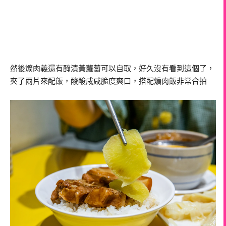
然後爌肉義還有醃漬黃蘿蔔可以自取，好久沒有看到這個了，
夾了兩片來配飯，酸酸咸咸脆度爽口，搭配爌肉飯非常合拍