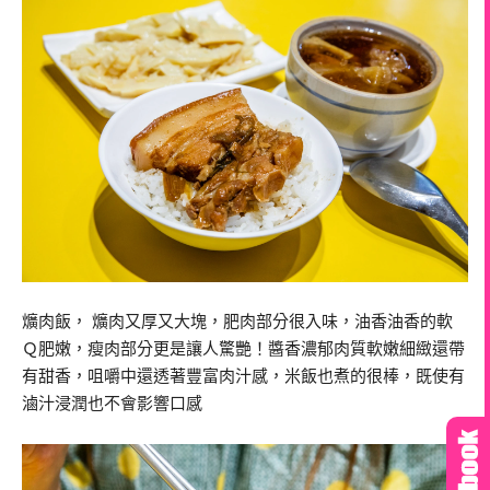
爌肉飯， 爌肉又厚又大塊，肥肉部分很入味，油香油香的軟
Ｑ肥嫩，瘦肉部分更是讓人驚艷！醬香濃郁肉質軟嫩細緻還帶
有甜香，咀嚼中還透著豐富肉汁感，米飯也煮的很棒，既使有
滷汁浸潤也不會影響口感