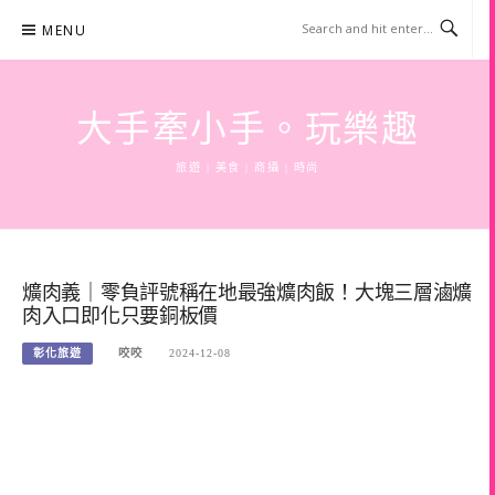
Skip
MENU
to
content
大手牽小手。玩樂趣
旅遊 | 美食 | 商攝 | 時尚
爌肉義｜零負評號稱在地最強爌肉飯！大塊三層滷爌
肉入口即化只要銅板價
彰化旅遊
咬咬
2024-12-08