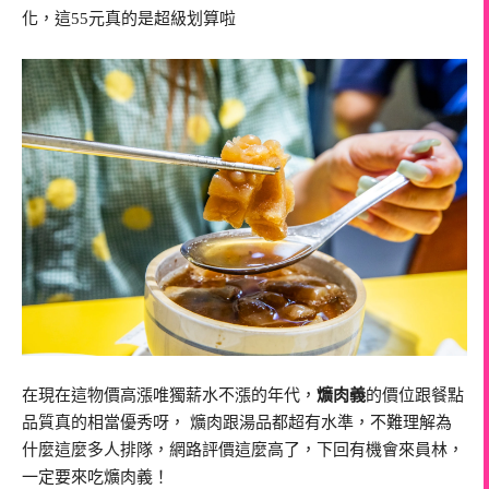
化，這55元真的是超級划算啦
在現在這物價高漲唯獨薪水不漲的年代，
爌肉義
的價位跟餐點
品質真的相當優秀呀， 爌肉跟湯品都超有水準，不難理解為
什麼這麼多人排隊，網路評價這麼高了，下回有機會來員林，
一定要來吃爌肉義！