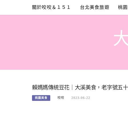
Skip
關於咬咬＆１５１
台北美食旅遊
桃園
to
content
賴媽媽傳統豆花｜大溪美食，老字號五
咬咬
2023-06-22
桃園美食