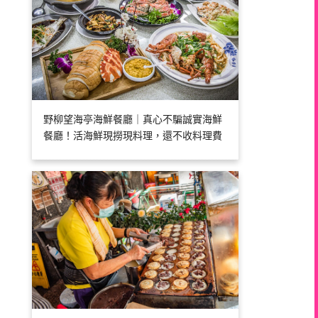
野柳望海亭海鮮餐廳｜真心不騙誠實海鮮
餐廳！活海鮮現撈現料理，還不收料理費