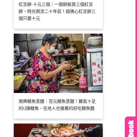
紅豆餅-十元三個｜一個銅板買三個紅豆
餅，時光倒流二十年前！超佛心紅豆餅三
個只要十元
南興鱔魚意麵｜百元鱔魚意麵！鑊氣十足
的Q彈鱔魚，在地人也推薦的好吃鱔魚麵