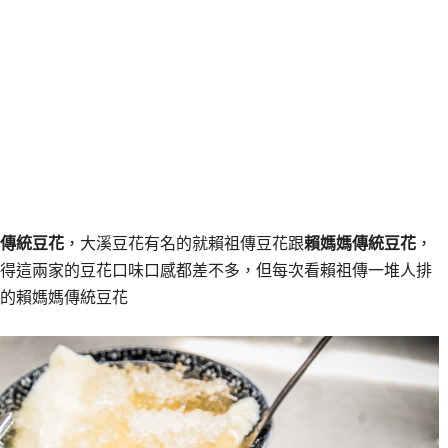
傳統豆花
，大溪豆花有名的就賴祖傳豆花跟
賴媽媽傳統豆花
，
得這兩家的豆花口味口感都差不多，但每次看賴祖傳一堆人排
的賴媽媽傳統豆花