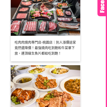
吃肉肉燒肉専門店-桃園店｜別人漲價這家
竟然還降價！最強燒肉吃到飽和牛菜單下
放，連頂級生魚片都給吃到飽！