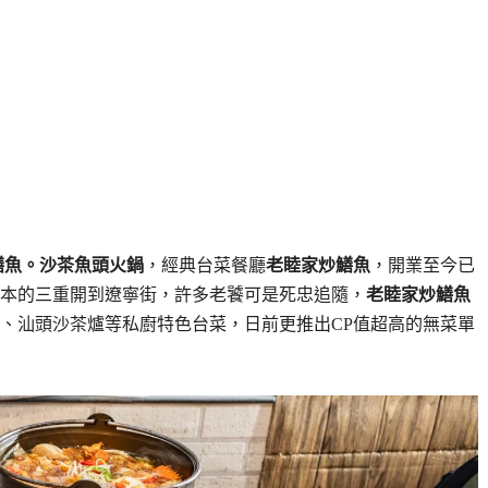
鱔魚。沙茶魚頭火鍋
，經典台菜餐廳
老睦家炒鱔魚
，開業至今已
原本的三重開到遼寧街，許多老饕可是死忠追隨，
老睦家炒鱔魚
、汕頭沙茶爐等私廚特色台菜，日前更推出CP值超高的無菜單