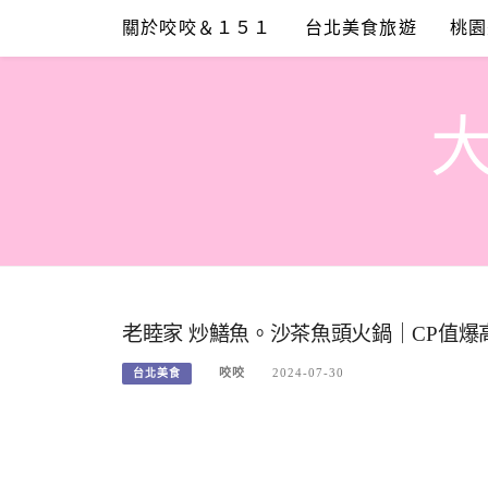
Skip
關於咬咬＆１５１
台北美食旅遊
桃園
to
content
老睦家 炒鱔魚。沙茶魚頭火鍋｜CP值爆
咬咬
2024-07-30
台北美食