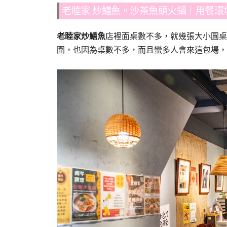
老睦家 炒鱔魚。沙茶魚頭火鍋｜用餐環
老睦家炒鱔魚
店裡面桌數不多，就幾張大小圓桌
圍，也因為桌數不多，而且蠻多人會來這包場，