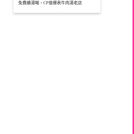
免費續湯喝，CP值爆表牛肉湯老店