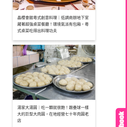
晶櫻會館粵式創意料理｜低調商辦地下室
藏著超強桌菜餐廳！環境氣派有包廂，粵
式桌菜吃得出料理功夫
湯家大湯圓｜吃一顆就很飽！跟壘球一樣
大的巨型大肉圓，在地經營七十年肉圓老
店