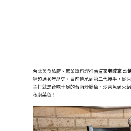
台北美食私廚、無菜單料理推薦這家
老睦家 炒
經超過40年歷史，目前傳承到第二代接手，從
主打就是台味十足的台南炒鱔魚、沙茶魚頭火鍋
私廚菜色！