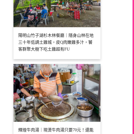
陽明山竹子湖杉木林餐廳｜隱身山林在地
三十年低調土雞城，皮Q肉嫩雞多汁，饕
客群聚大樹下吃土雞超有FU
輝煌牛肉湯｜現燙牛肉湯只要70元！還能