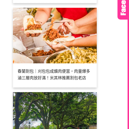
春蘭割包｜刈包包成爌肉便當，肉量爆多
滷三層肉放好滿！米其林推薦割包老店