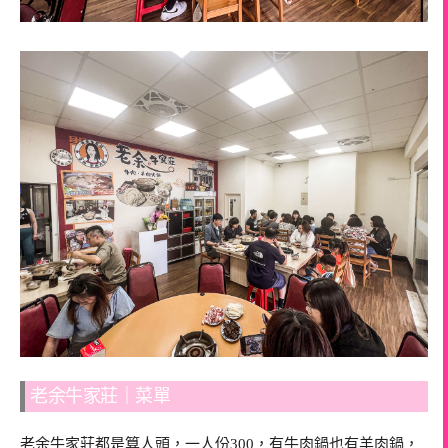
老余牛家莊｜菜單
老余牛家莊都是算人頭，一人份300，有牛肉鍋也有羊肉鍋，