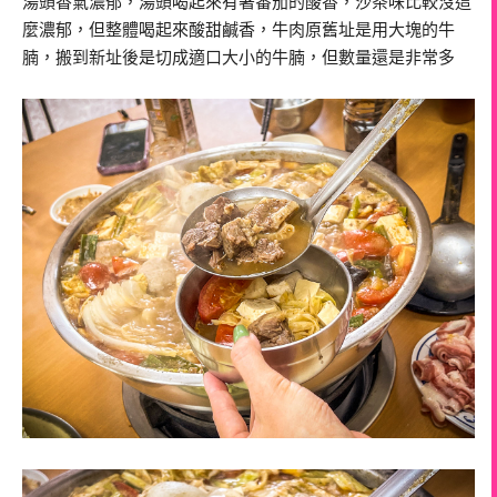
湯頭香氣濃郁，湯頭喝起來有著番茄的酸香，沙茶味比較沒這
麼濃郁，但整體喝起來酸甜鹹香，牛肉原舊址是用大塊的牛
腩，搬到新址後是切成適口大小的牛腩，但數量還是非常多