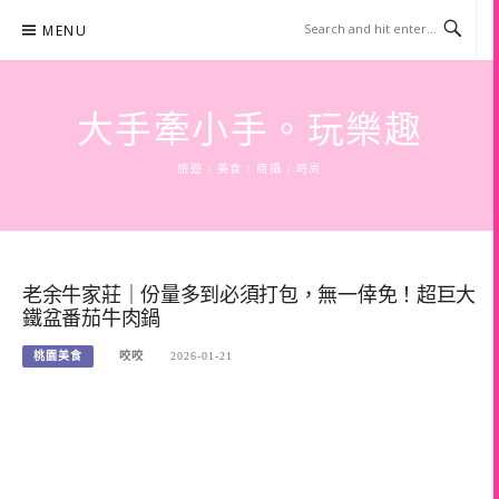
Skip
MENU
to
content
大手牽小手。玩樂趣
旅遊 | 美食 | 商攝 | 時尚
老余牛家莊｜份量多到必須打包，無一倖免！超巨大
鐵盆番茄牛肉鍋
桃園美食
咬咬
2026-01-21