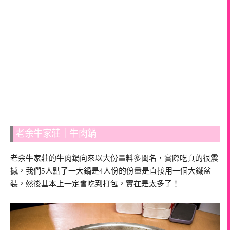
老余牛家莊｜牛肉鍋
老余牛家莊的牛肉鍋向來以大份量料多聞名，實際吃真的很震
撼，我們5人點了一大鍋是4人份的份量是直接用一個大鐵盆
裝，然後基本上一定會吃到打包，實在是太多了！