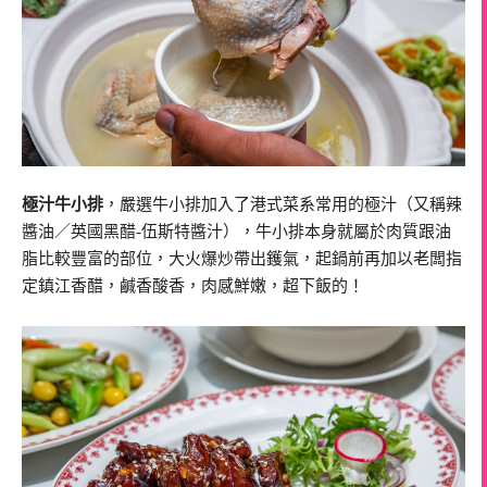
極汁牛小排
，嚴選牛小排加入了港式菜系常用的極汁（又稱辣
醬油／英國黑醋-伍斯特醬汁），牛小排本身就屬於肉質跟油
脂比較豐富的部位，大火爆炒帶出鑊氣，起鍋前再加以老闆指
定鎮江香醋，鹹香酸香，肉感鮮嫩，超下飯的！