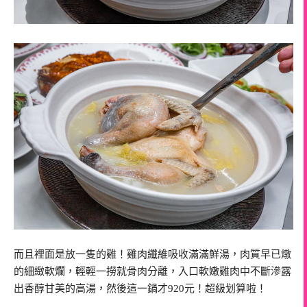
而且裡面是放一隻的雞！雞肉纖維吸收滿滿鮮湯，肉質早已燉
的細緻軟爛，輕輕一撈就骨肉分離，入口軟嫩雞肉中不斷滲露
出香醇甘美的高湯，然後這一鍋才920元！超級划算啦！