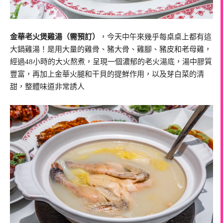
金華老火煲雞湯（需預訂）
，今天中午來幾乎每桌桌上都有這
大鍋雞湯！是用大量的雞骨、豬大骨、雞腳、豬皮和老母雞，
經過48小時的大火熬煮，呈現一個濃郁的老火湯底，湯中膠質
豐富，再加上金華火腿和干貝的提鮮作用，以及芽白菜的清
甜，整體味道非常誘人