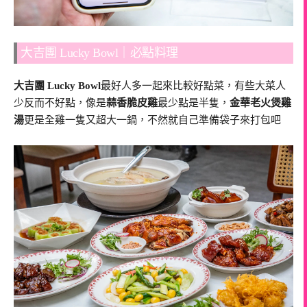
大吉團 Lucky Bowl｜必點料理
大吉團 Lucky Bowl
最好人多一起來比較好點菜，有些大菜人
少反而不好點，像是
蒜香脆皮雞
最少點是半隻，
金華老火煲雞
湯
更是全雞一隻又超大一鍋，不然就自己準備袋子來打包吧