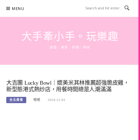
Skip
MENU
to
content
大手牽小手。玩樂趣
旅遊 | 美食 | 商攝 | 時尚
大吉團 Lucky Bowl｜媲美米其林推薦超強脆皮雞，
新型態港式熱炒店，用餐時間總是人潮滿滿
台北美食
咬咬
2024-12-03