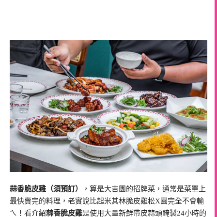
蒜香脆皮雞（須預訂）
，算是大吉團的招牌菜，通常是菜單上
最快賣完的料理，老實說比起米其林脆皮雞松X園完全不會輸
ㄟ！看介紹
蒜香脆皮雞
是使用大量新鮮帶皮蒜頭醃製24小時的