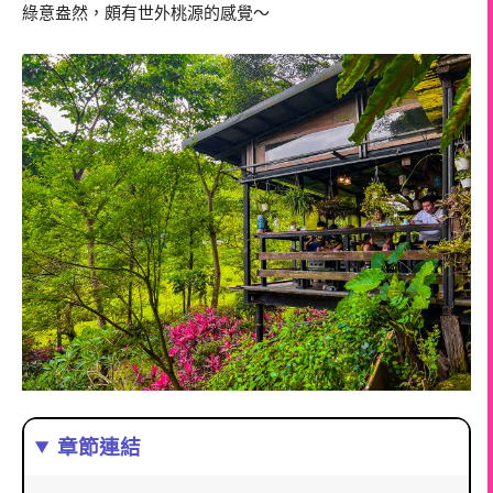
綠意盎然，頗有世外桃源的感覺～
章節連結