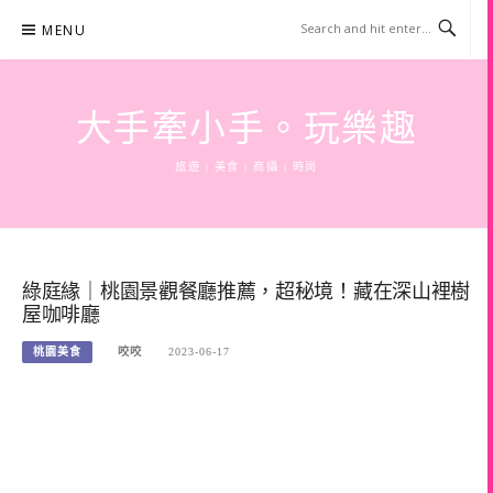
Skip
MENU
to
content
大手牽小手。玩樂趣
旅遊 | 美食 | 商攝 | 時尚
綠庭緣｜桃園景觀餐廳推薦，超秘境！藏在深山裡樹
屋咖啡廳
桃園美食
咬咬
2023-06-17