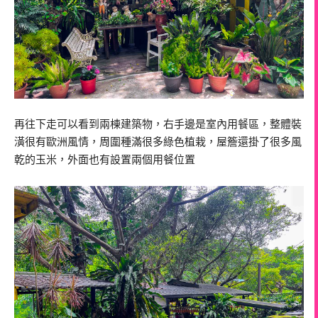
再往下走可以看到兩棟建築物，右手邊是室內用餐區，整體裝
潢很有歐洲風情，周圍種滿很多綠色植栽，屋簷還掛了很多風
乾的玉米，外面也有設置兩個用餐位置