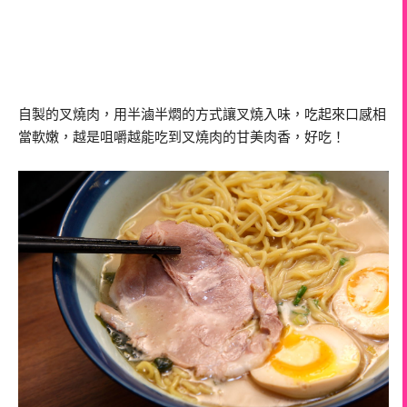
自製的叉燒肉，用半滷半燜的方式讓叉燒入味，吃起來口感相
當軟嫩，越是咀嚼越能吃到叉燒肉的甘美肉香，好吃！