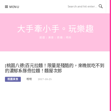
Skip
MENU
to
content
大手牽小手。玩樂趣
旅遊 | 美食 | 商攝 | 時尚
[桃園八德]百元拉麵！限量是殘酷的，來晚就吃不到
的濃郁系豚骨拉麵！麵屋次郎
桃園美食
咬咬
2017-10-25