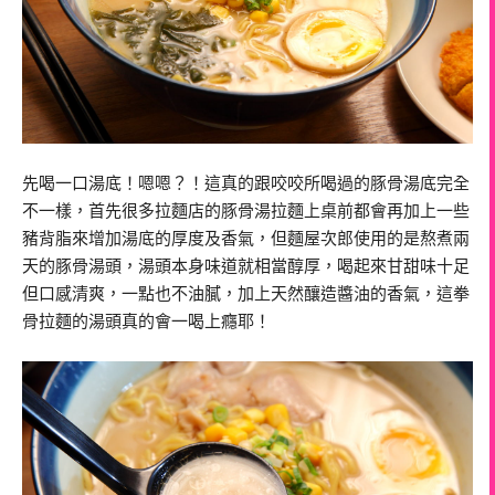
先喝一口湯底！嗯嗯？！這真的跟咬咬所喝過的豚骨湯底完全
不一樣，首先很多拉麵店的豚骨湯拉麵上桌前都會再加上一些
豬背脂來增加湯底的厚度及香氣，但麵屋次郎使用的是熬煮兩
天的豚骨湯頭，湯頭本身味道就相當醇厚，喝起來甘甜味十足
但口感清爽，一點也不油膩，加上天然釀造醬油的香氣，這拳
骨拉麵的湯頭真的會一喝上癮耶！