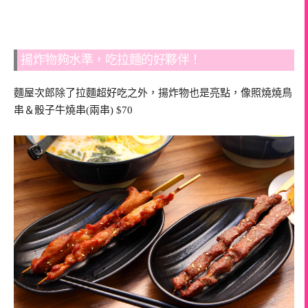
揚炸物夠水準，吃拉麵的好夥伴！
麵屋次郎除了拉麵超好吃之外，揚炸物也是亮點，像照燒燒鳥
串＆骰子牛燒串(兩串) $70