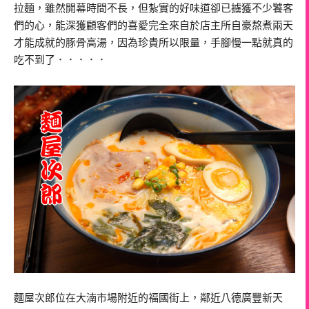
拉麵，雖然開幕時間不長，但紮實的好味道卻已擄獲不少饕客
們的心，能深獲顧客們的喜愛完全來自於店主所自豪熬煮兩天
才能成就的豚骨高湯，因為珍貴所以限量，手腳慢一點就真的
吃不到了．．．．．
麵屋次郎位在大湳市場附近的褔國街上，鄰近八德廣豐新天