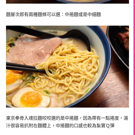
麵屋次郎有兩種麵條可以選：中捲麵或是中細麵
東京拳骨入魂拉麵咬咬選的是中捲麵，因為帶有一點捲度，湯
汁很容易扒附在麵體上，中捲麵的口感也較為紮實Ｑ彈