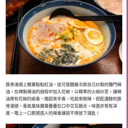
豚骨湯頭上飄著點點紅油，這可是麵屋次郎自己炒製的獨門辣
油，在煉製辣油的過程中加入花椒，以精準的火候炒至，讓辣
油帶有花椒的麻香，聞起來辛香，吃起來微辣，搭配濃醇的豚
骨湯頭，香氣風味層層疊疊在口中交互融合，味道非常有深
度，喝上一口那誘惑人的辣香讓捨不得放下湯匙！