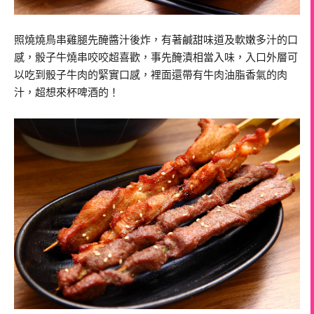
照燒燒鳥串雞腿先醃醬汁後炸，有著鹹甜味道及軟嫩多汁的口
感，骰子牛燒串咬咬超喜歡，事先醃漬相當入味，入口外層可
以吃到骰子牛肉的緊實口感，裡面還帶有牛肉油脂香氣的肉
汁，超想來杯啤酒的！