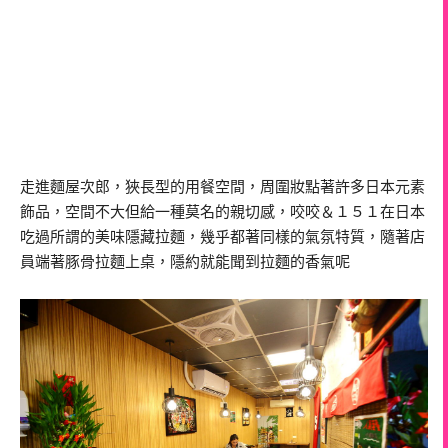
走進麵屋次郎，狹長型的用餐空間，周圍妝點著許多日本元素
飾品，空間不大但給一種莫名的親切感，咬咬＆１５１在日本
吃過所謂的美味隱藏拉麵，幾乎都著同樣的氣氛特質，隨著店
員端著豚骨拉麵上桌，隱約就能聞到拉麵的香氣呢