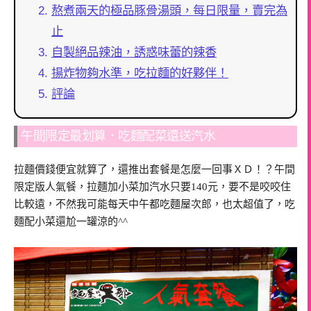
熬煮兩天的極品豚骨湯頭，每日限量，賣完為
止
自製絕品辣油，誘惑味蕾的辣香
揚炸物夠水準，吃拉麵的好夥伴！
評論
午間限定最划算．吃麵配菜還送汽水
拉麵價錢便宜就算了，還推出套餐是怎麼一回事ＸＤ！？午間
限定版人氣餐，拉麵加小菜加汽水只要140元，要不是咬咬住
比較遠，不然我可能每天中午都吃麵屋次郎，也太超值了，吃
麵配小菜還尬一罐涼的^^