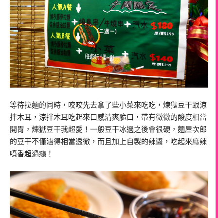
等待拉麵的同時，咬咬先去拿了些小菜來吃吃，煉獄豆干跟涼
拌木耳，涼拌木耳吃起來口感清爽脆口，帶有微微的酸度相當
開胃，煉獄豆干我超愛！一般豆干冰過之後會很硬，麵屋次郎
的豆干不僅滷得相當透徹，而且加上自製的辣醬，吃起來麻辣
噴香超過癮！