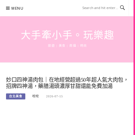
Skip
MENU
to
content
大手牽小手。玩樂趣
旅遊 | 美食 | 商攝 | 時尚
妙口四神湯肉包｜在地經營超過50年超人氣大肉包，
招牌四神湯，藥膳湯頭濃厚甘甜還能免費加湯
台北美食
咬咬
2026-07-15