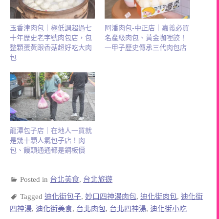
玉香津肉包｜極低調超過七
阿潘肉包-中正店｜嘉義必買
十年歷史老字號肉包店，包
名產級肉包、黃金咖哩餃！
整顆蛋黃跟香菇超好吃大肉
一甲子歷史傳承三代肉包店
包
龍潭包子店｜在地人一買就
是幾十顆人氣包子店！肉
包、饅頭通通都是銅板價
Posted in
台北美食
,
台北旅遊
Tagged
迪化街包子
,
妙口四神湯肉包
,
迪化街肉包
,
迪化街
四神湯
,
迪化街美食
,
台北肉包
,
台北四神湯
,
迪化街小吃