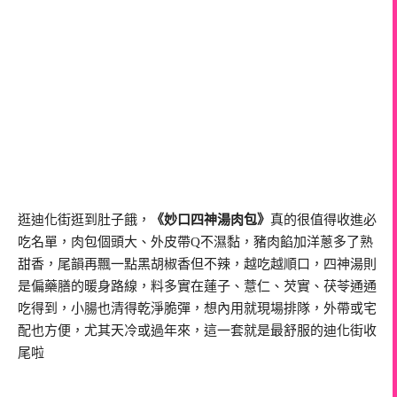
逛迪化街逛到肚子餓，
《妙口四神湯肉包》
真的很值得收進必
吃名單，肉包個頭大、外皮帶Q不濕黏，豬肉餡加洋蔥多了熟
甜香，尾韻再飄一點黑胡椒香但不辣，越吃越順口，四神湯則
是偏藥膳的暖身路線，料多實在蓮子、薏仁、芡實、茯苓通通
吃得到，小腸也清得乾淨脆彈，想內用就現場排隊，外帶或宅
配也方便，尤其天冷或過年來，這一套就是最舒服的迪化街收
尾啦