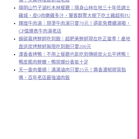
滿！米其林推薦割包老店
陽明山竹子湖杉木林餐廳｜隱身山林在地三十年低調土
雞城，皮Q肉嫩雞多汁，饕客群聚大樹下吃土雞超有FU
輝煌牛肉湯｜現燙牛肉湯只要70元！還能免費續湯喝，
CP值爆表牛肉湯老店
蠔碳嘉烤鮮蚵吃到飽｜超肥美鮮蚵現在吃正當季！產地
直送炭烤鮮蚵無限吃到飽只要200元
澤香香烤鴨｜不用上餐廳也能吃到傳統炭火北平烤鴨！
鴨皮脆肉鮮嫩，鴨架爆炒香氣十足
天一香肉羹順｜滿滿滷肉只要25元！醬香濃郁膠質黏
嘴，百年老店最強滷肉飯