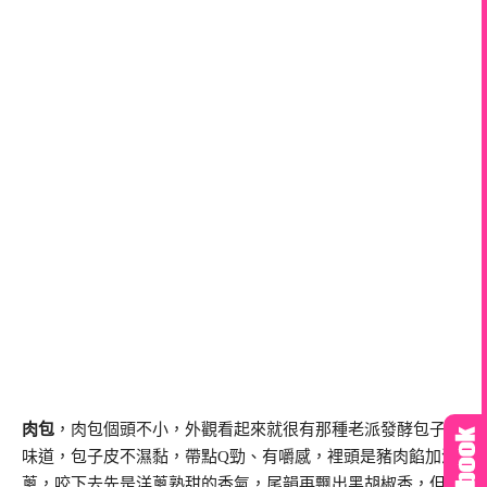
肉包
，肉包個頭不小，外觀看起來就很有那種老派發酵包子的
味道，包子皮不濕黏，帶點Q勁、有嚼感，裡頭是豬肉餡加洋
蔥，咬下去先是洋蔥熟甜的香氣，尾韻再飄出黑胡椒香，但不