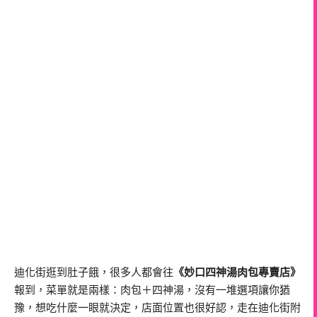
迪化街逛到肚子餓，很多人都會往
《妙口四神湯肉包專賣店》
報到，菜單就是兩樣：肉包＋四神湯，沒有一堆選項讓你猶
豫，想吃什麼一眼就決定，店面位置也很好認，走在迪化街附