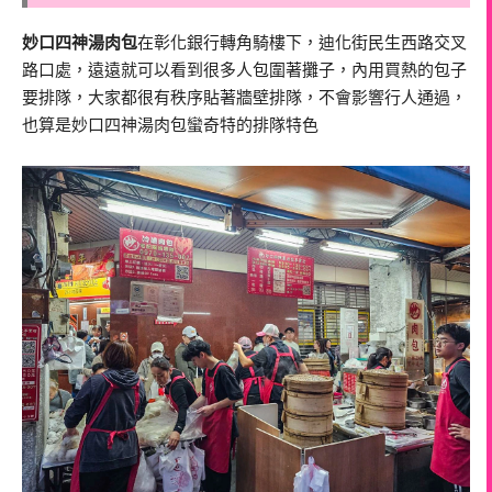
妙口四神湯肉包
在彰化銀行轉角騎樓下，迪化街民生西路交叉
路口處，遠遠就可以看到很多人包圍著攤子，內用買熱的包子
要排隊，大家都很有秩序貼著牆壁排隊，不會影響行人通過，
也算是妙口四神湯肉包蠻奇特的排隊特色