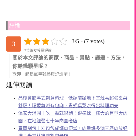
評論
3/5 - (7 votes)
3
7位網友投票評論
關於本文評論的商家、商品、景點、議題、方法，
你給幾顆星呢？
歡迎一起點擊星號參與評論唷！
延伸閱讀
晶櫻會館粵式創意料理｜低調商辦地下室藏著超強桌菜
餐廳！環境氣派有包廂，粵式桌菜吃得出料理功夫
湯家大湯圓｜吃一顆就很飽！跟壘球一樣大的巨型大肉
圓，在地經營七十年肉圓老店
春蘭割包｜刈包包成爌肉便當，肉量爆多滷三層肉放好