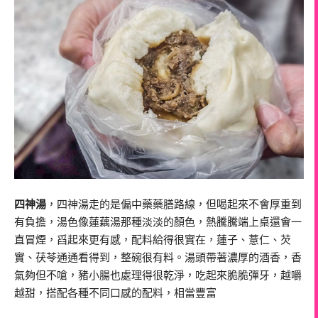
四神湯
，四神湯走的是偏中藥藥膳路線，但喝起來不會厚重到
有負擔，湯色像蓮藕湯那種淡淡的顏色，熱騰騰端上桌還會一
直冒煙，舀起來更有感，配料給得很實在，蓮子、薏仁、芡
實、茯苓通通看得到，整碗很有料。湯頭帶著濃厚的酒香，香
氣夠但不嗆，豬小腸也處理得很乾淨，吃起來脆脆彈牙，越嚼
越甜，搭配各種不同口感的配料，相當豐富