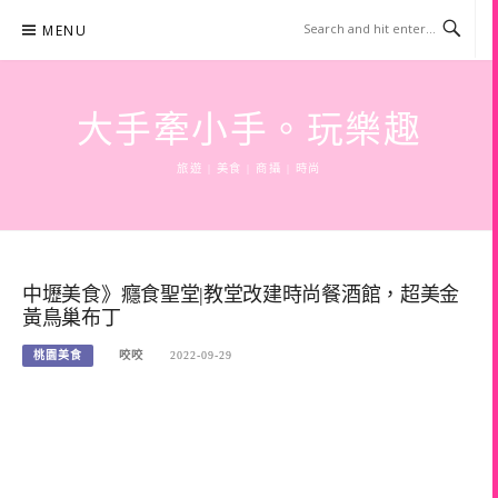
Skip
MENU
to
content
大手牽小手。玩樂趣
旅遊 | 美食 | 商攝 | 時尚
中壢美食》癮食聖堂|教堂改建時尚餐酒館，超美金
黃鳥巢布丁
桃園美食
咬咬
2022-09-29