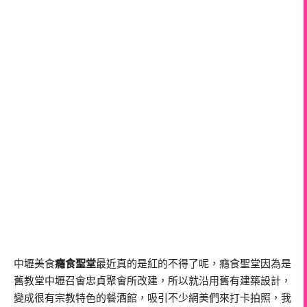
中壢美食
癮食聖堂
最近真的是紅的不得了呢，癮食聖堂因為是
舊教堂中壢召會忠貞聚會所改建，所以就沿用舊有建築設計，
變成很有宗教特色的餐酒館，吸引不少網美們來打卡拍照，我