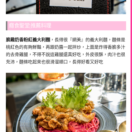
癮食聖堂|推薦料理
脆雞奶香粉紅義大利麵
，長得很『網美』的義大利麵，麵條是
桃紅色的有夠鮮豔，再跟奶醬一起拌炒，上面是炸得香脆多汁
的去骨雞腿，不得不說這雞腿還真好吃，外皮很酥，肉汁也很
充沛，麵條吃起來也很滑溜順口，長得好看又好吃