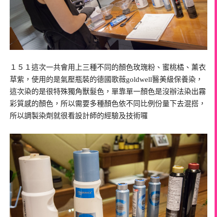
１５１這次一共會用上三種不同的顏色玫瑰粉、蜜桃橘、薰衣
草紫，使用的是氣壓瓶裝的德國歌薇goldwell醫美級保養染，
這次染的是很特殊獨角獸髮色，單靠單一顏色是沒辦法染出霧
彩質感的顏色，所以需要多種顏色依不同比例份量下去混搭，
所以調製染劑就很看設計師的經驗及技術囉