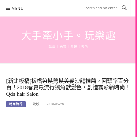
Skip
MENU
to
content
大手牽小手。玩樂趣
旅遊 | 美食 | 商攝 | 時尚
[新北板橋]板橋染髮剪髮美髮沙龍推薦，回頭率百分
百！2018春夏最流行獨角獸髮色，創造霧彩新時尚！
Qdn hair Salon
時尚流行
咬咬
2018-05-26