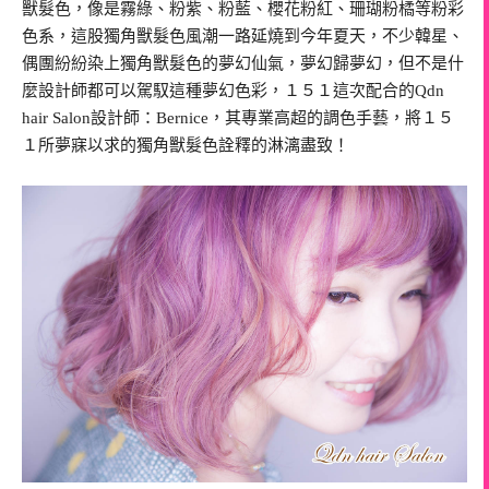
獸髮色，像是霧綠、粉紫、粉藍、櫻花粉紅、珊瑚粉橘等粉彩
色系，這股獨角獸髮色風潮一路延燒到今年夏天，不少韓星、
偶團紛紛染上獨角獸髮色的夢幻仙氣，夢幻歸夢幻，但不是什
麼設計師都可以駕馭這種夢幻色彩，１５１這次配合的Qdn
hair Salon設計師：Bernice，其專業高超的調色手藝，將１５
１所夢寐以求的獨角獸髮色詮釋的淋漓盡致！