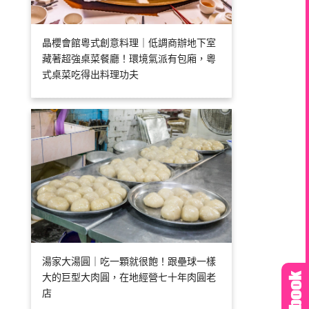
晶櫻會館粵式創意料理｜低調商辦地下室
藏著超強桌菜餐廳！環境氣派有包廂，粵
式桌菜吃得出料理功夫
湯家大湯圓｜吃一顆就很飽！跟壘球一樣
大的巨型大肉圓，在地經營七十年肉圓老
店