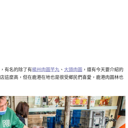
，有名的除了有
楊州肉圓芋丸
、
大頭肉圓
，還有今天要介紹的
店這麼高，但在鹿港在地也是很受鄉民們喜愛，鹿港肉圓林也