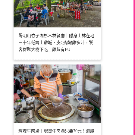
陽明山竹子湖杉木林餐廳｜隱身山林在地
三十年低調土雞城，皮Q肉嫩雞多汁，饕
客群聚大樹下吃土雞超有FU
輝煌牛肉湯｜現燙牛肉湯只要70元！還能