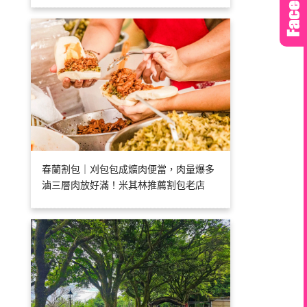
春蘭割包｜刈包包成爌肉便當，肉量爆多
滷三層肉放好滿！米其林推薦割包老店