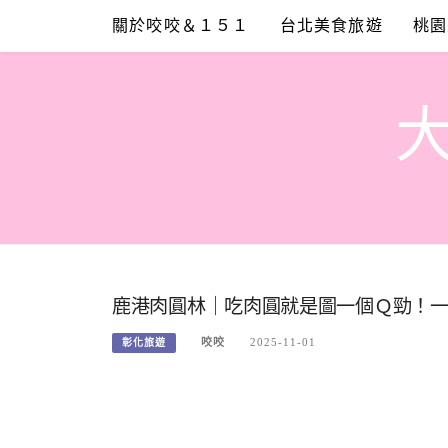
Skip
關於咬咬＆１５１
台北美食旅遊
桃園
to
content
鹿港肉圓林｜吃肉圓就是圖一個Ｑ勁！
咬咬
2025-11-01
彰化旅遊