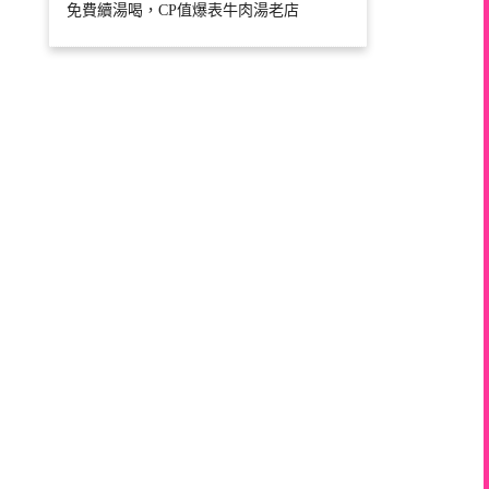
免費續湯喝，CP值爆表牛肉湯老店