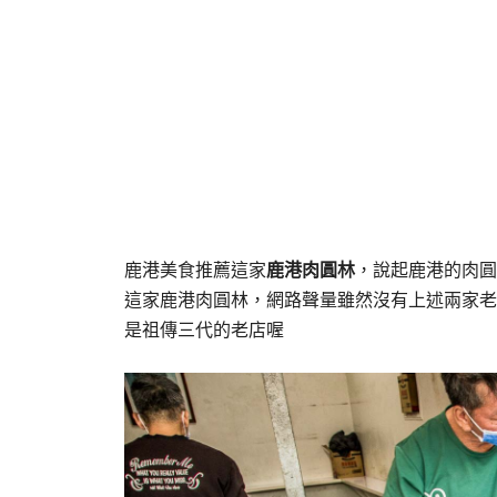
鹿港美食推薦這家
鹿港肉圓林
，說起鹿港的肉圓
這家鹿港肉圓林，網路聲量雖然沒有上述兩家老
是祖傳三代的老店喔