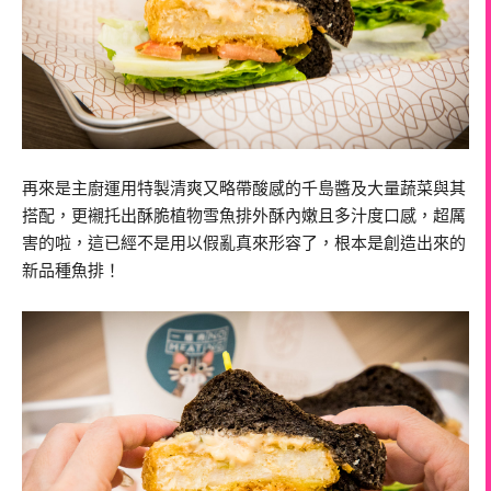
再來是主廚運用特製清爽又略帶酸感的千島醬及大量蔬菜與其
搭配，更襯托出酥脆植物雪魚排外酥內嫩且多汁度口感，超厲
害的啦，這已經不是用以假亂真來形容了，根本是創造出來的
新品種魚排！