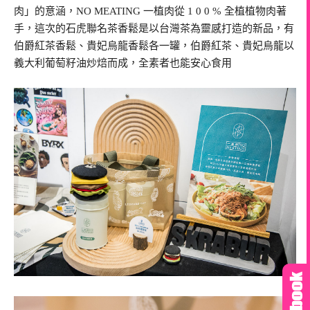
肉」的意涵，NO MEATING 一植肉從 1 0 0 % 全植植物肉著
手，這次的石虎聯名茶香鬆是以台灣茶為靈感打造的新品，有
伯爵紅茶香鬆、貴妃烏龍香鬆各一罐，伯爵紅茶、貴妃烏龍以
義大利葡萄籽油炒焙而成，全素者也能安心食用