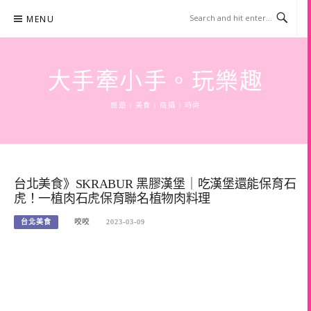
Skip
MENU
to
content
大手牽小手。玩樂趣
旅遊 | 美食 | 商攝 | 時尚
台北美食》SKRABUR 黑膠漢堡｜吃漢堡還能保育石
虎！一植肉石虎保育聯名植物肉料理
台北美食
咬咬
2023-03-09