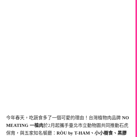
今年春天，吃蔬食多了一個可愛的理由！台灣植物肉品牌
NO
MEATING 一植肉
於2月起攜手臺北市立動物園共同推動石虎
保育，與五家知名餐廳：
RÒU by T-HAM、小小樹食、黑膠