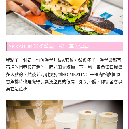
SKRABUR 黑膠漢堡｜初一雪魚漢堡
我點了一個初一雪魚漢堡升級A套餐，然後杯子、漢堡袋都有
石虎的圖案超可愛的，跟老闆大概聊一下，初一雪魚漢堡還蠻
多人點的，然後老闆剛接觸到NO MEATING 一植肉酥脆植物
雪魚排時也是覺得這素漢堡真的很屌，如果不說，你完全會以
為它是魚排