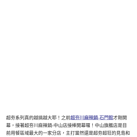
超夯系列真的越搞越大耶！之前
超夯川麻辣鍋-石門館
才剛開
幕，接著超夯川麻辣鍋-中山店接棒開幕囉！中山旗艦店是目
前用餐區域最大的一家分店，主打當然還是超夯超狂的見島和