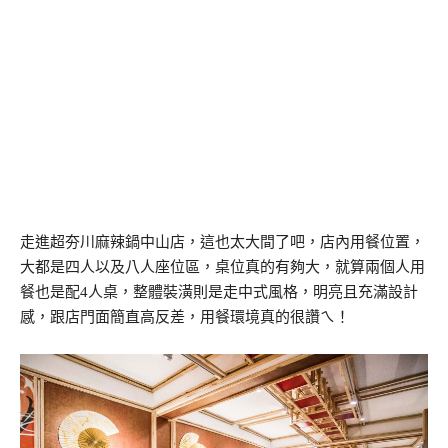
走進超夯川麻辣鍋中山店，這也太大間了吧，店內用餐位置，
大都是四人以及八人座位區，桌位真的有夠大，就算兩個人用
餐也是配4人桌，整體裝潢則是走中式風格，明亮且充滿設計
感，跟店門面簡直高反差，用餐環境真的很讚ㄟ！