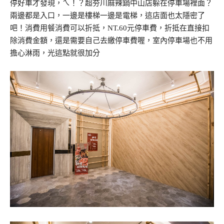
停好車才發現，ㄟ！？超夯川麻辣鍋中山店躲在停車場裡面？
兩邊都是入口，一邊是樓梯一邊是電梯，這店面也太隱密了
吧！消費用餐消費可以折抵，NT.60元停車費，折抵在直接扣
除消費金額，還是需要自己去繳停車費喔，室內停車場也不用
擔心淋雨，光這點就很加分