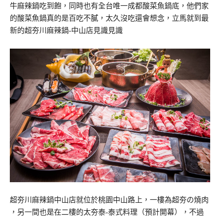
牛麻辣鍋吃到飽，同時也有全台唯一成都酸菜魚鍋底，他們家
的酸菜魚鍋真的是百吃不膩，太久沒吃還會想念，立馬就到最
新的超夯川麻辣鍋-中山店見識見識
超夯川麻辣鍋中山店就位於桃園中山路上，一樓為超夯の燒肉
，另一間也是在二樓的太夯泰-泰式料理（預計開幕），不過