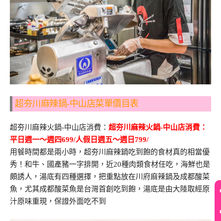
超夯川麻辣鍋-中山店菜單價目表
超夯川麻辣火鍋-中山店消費：
超夯川麻辣火鍋-中山店消費：
平日週一～週四699/人假日週五～週日799/
用餐時間都是兩小時，超夯川麻辣鍋吃到飽的食材真的相當優
秀！和牛、國產豬一字排開，近20種肉類食材任吃，海鮮也是
頗誘人，湯底有四種選擇，把重點放在川府麻辣鍋及成都酸菜
魚，尤其成都酸菜魚是台灣首創吃到飽，湯底是由大陸取經原
汁原味重現，保證外面吃不到