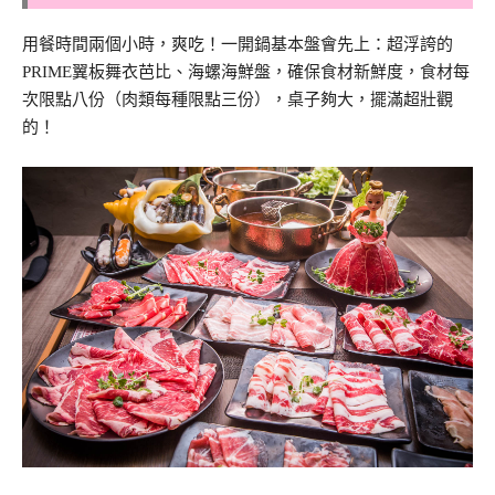
用餐時間兩個小時，爽吃！一開鍋基本盤會先上：超浮誇的
PRIME翼板舞衣芭比、海螺海鮮盤，確保食材新鮮度，食材每
次限點八份（肉類每種限點三份），桌子夠大，擺滿超壯觀
的！