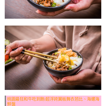
桃園最狂和牛吃到飽/超浮誇翼板舞衣芭比、海螺海
鮮盤