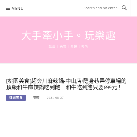
Skip
MENU
to
content
大手牽小手。玩樂趣
旅遊 | 美食 | 商攝 | 時尚
[桃園美食]超夯川麻辣鍋-中山店/隱身巷弄停車場的
頂級和牛麻辣鍋吃到飽！和牛吃到飽只要699元！
桃園美食
咬咬
2021-08-27