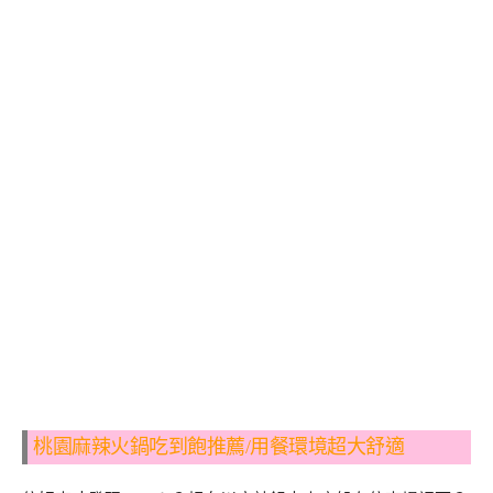
桃園麻辣火鍋吃到飽推薦/用餐環境超大舒適