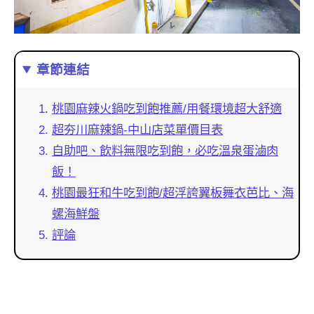
章節連結
桃園麻辣火鍋吃到飽推薦/用餐環境超大舒適
超夯川麻辣鍋-中山店菜單價目表
自助吧、飲料無限吃到飽，必吃溫泉蛋滷肉
飯！
桃園最狂和牛吃到飽/超浮誇翼板舞衣芭比、海
螺海鮮盤
評論