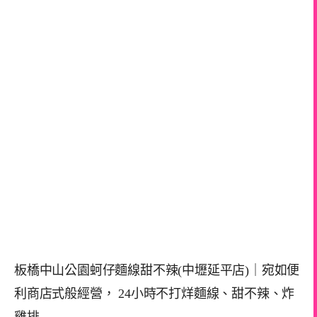
板橋中山公園蚵仔麵線甜不辣(中壢延平店)｜宛如便
利商店式般經營， 24小時不打烊麵線、甜不辣、炸
雞排