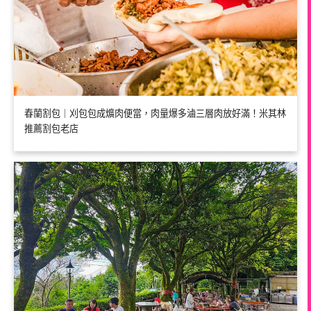
春蘭割包｜刈包包成爌肉便當，肉量爆多滷三層肉放好滿！米其林
推薦割包老店