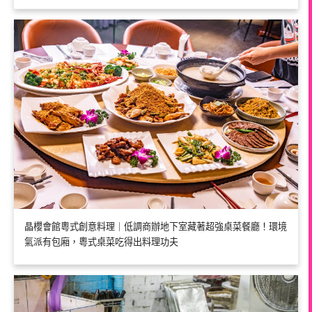
晶櫻會館粵式創意料理｜低調商辦地下室藏著超強桌菜餐廳！環境
氣派有包廂，粵式桌菜吃得出料理功夫