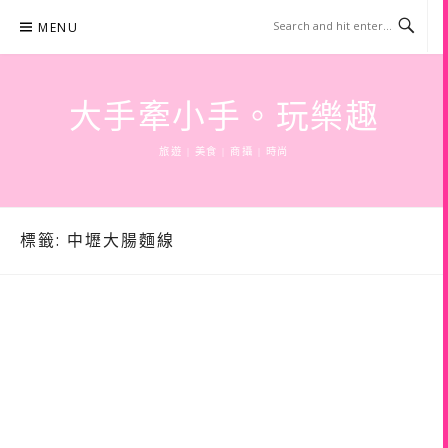
Skip
MENU
to
content
大手牽小手。玩樂趣
旅遊 | 美食 | 商攝 | 時尚
標籤:
中壢大腸麵線