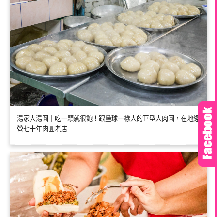
湯家大湯圓｜吃一顆就很飽！跟壘球一樣大的巨型大肉圓，在地經
營七十年肉圓老店