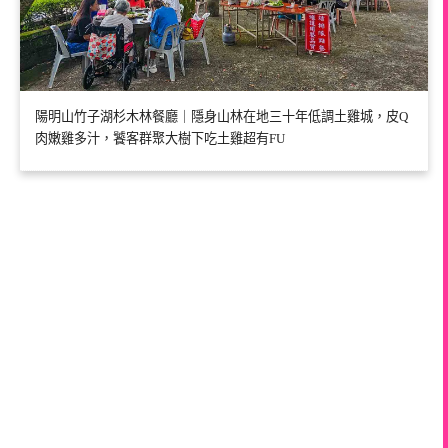
陽明山竹子湖杉木林餐廳｜隱身山林在地三十年低調土雞城，皮Q
肉嫩雞多汁，饕客群聚大樹下吃土雞超有FU