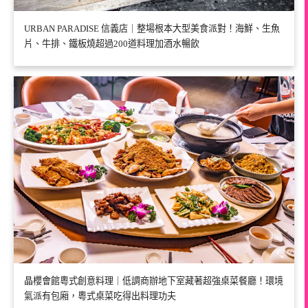
URBAN PARADISE 信義店｜整場根本大型美食派對！海鮮、生魚
片、牛排、鐵板燒超過200道料理加酒水暢飲
晶櫻會館粵式創意料理｜低調商辦地下室藏著超強桌菜餐廳！環境
氣派有包廂，粵式桌菜吃得出料理功夫