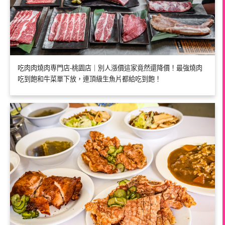
吃肉肉燒肉専門店-桃園店｜別人漲價這家竟然還降價！最強燒肉
吃到飽和牛菜單下放，連頂級生魚片都給吃到飽！