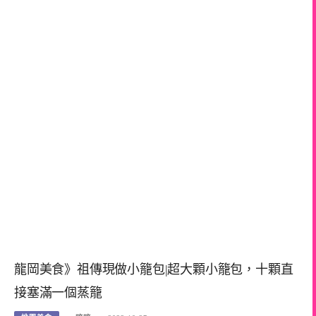
龍岡美食》祖傳現做小籠包|超大顆小籠包，十顆直
接塞滿一個蒸籠