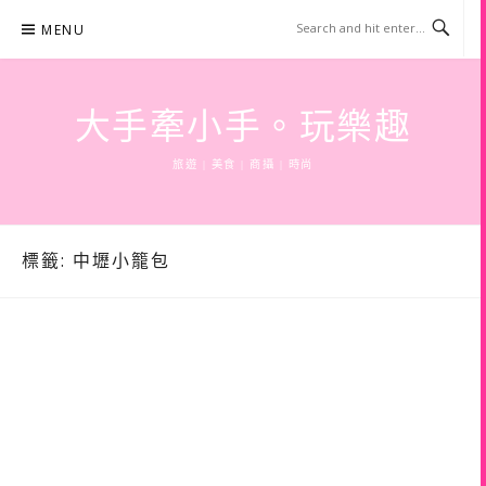
Skip
MENU
to
content
大手牽小手。玩樂趣
旅遊 | 美食 | 商攝 | 時尚
標籤:
中壢小籠包