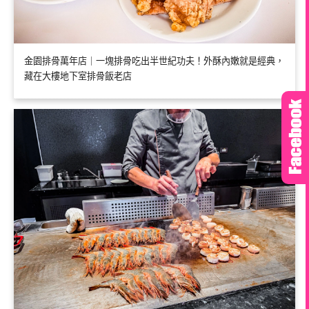
金園排骨萬年店｜一塊排骨吃出半世紀功夫！外酥內嫩就是經典，
藏在大樓地下室排骨飯老店