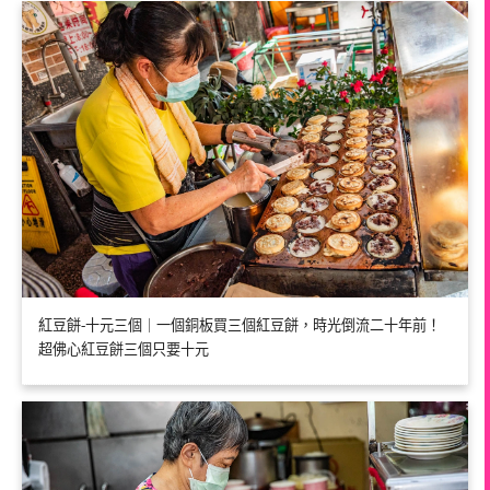
紅豆餅-十元三個｜一個銅板買三個紅豆餅，時光倒流二十年前！
超佛心紅豆餅三個只要十元