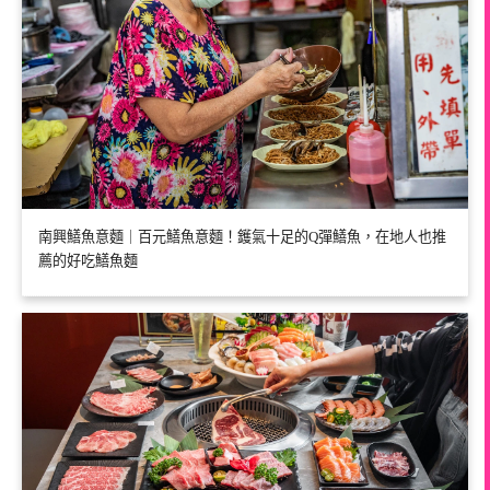
南興鱔魚意麵｜百元鱔魚意麵！鑊氣十足的Q彈鱔魚，在地人也推
薦的好吃鱔魚麵