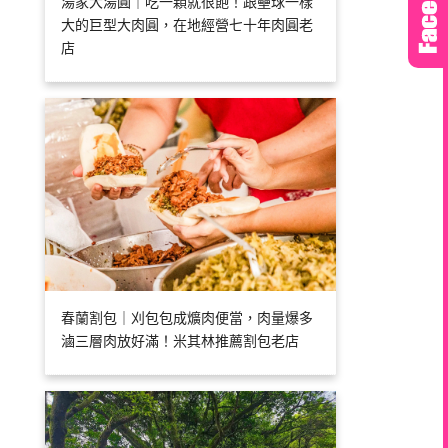
湯家大湯圓｜吃一顆就很飽！跟壘球一樣
大的巨型大肉圓，在地經營七十年肉圓老
店
春蘭割包｜刈包包成爌肉便當，肉量爆多
滷三層肉放好滿！米其林推薦割包老店