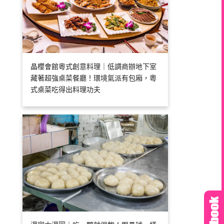
晶櫻會館粵式創意料理｜低調商辦地下室
藏著超強桌菜餐廳！環境氣派有包廂，粵
式桌菜吃得出料理功夫