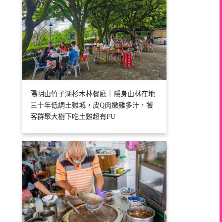
陽明山竹子湖杉木林餐廳｜隱身山林在地
三十年低調土雞城，皮Q肉嫩雞多汁，饕
客群聚大樹下吃土雞超有FU