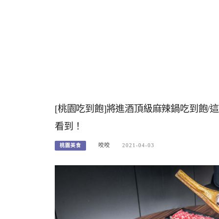
[桃園吃到飽]將進酒頂級麻辣鍋吃到飽
看到！
咬咬
2021-04-03
桃園美食