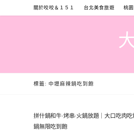
Skip
關於咬咬＆１５１
台北美食旅遊
桃園
to
content
標籤:
中壢麻辣鍋吃到飽
拼什鍋和牛·烤串·火鍋放題｜大口吃肉
鍋無限吃到飽