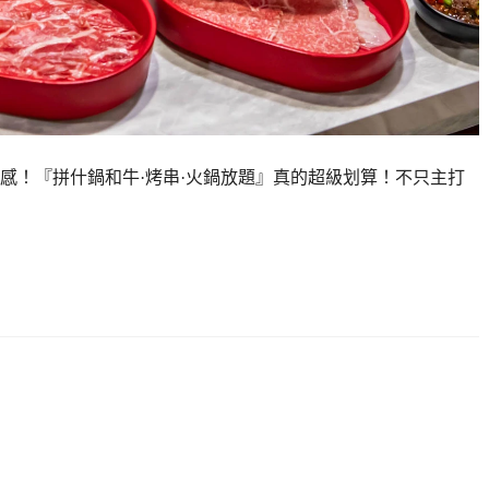
感！『拼什鍋和牛·烤串·火鍋放題』真的超級划算！不只主打