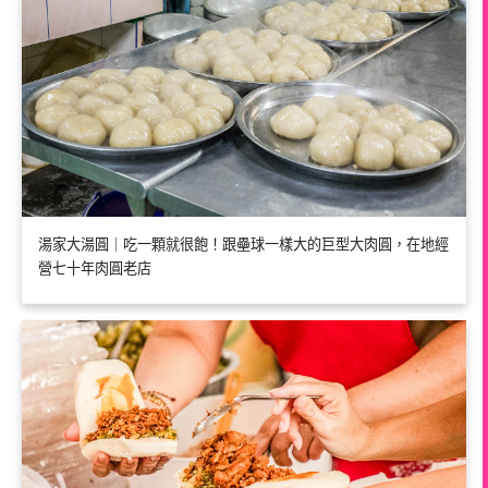
湯家大湯圓｜吃一顆就很飽！跟壘球一樣大的巨型大肉圓，在地經
營七十年肉圓老店