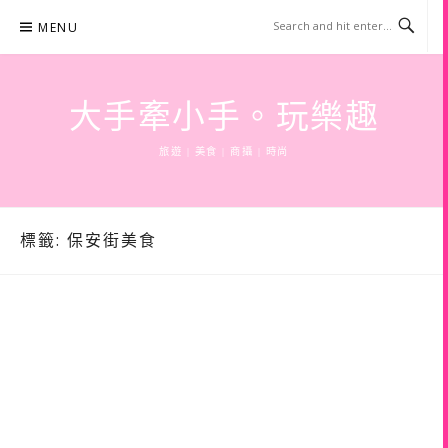
Skip
MENU
to
content
大手牽小手。玩樂趣
旅遊 | 美食 | 商攝 | 時尚
標籤:
保安街美食