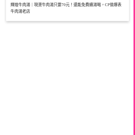
輝煌牛肉湯｜現燙牛肉湯只要70元！還能免費續湯喝，CP值爆表
牛肉湯老店