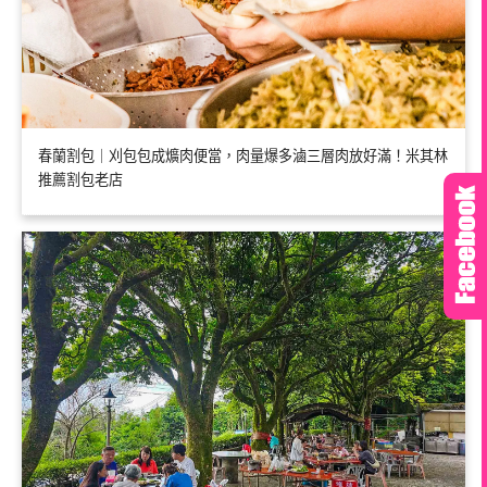
春蘭割包｜刈包包成爌肉便當，肉量爆多滷三層肉放好滿！米其林
推薦割包老店