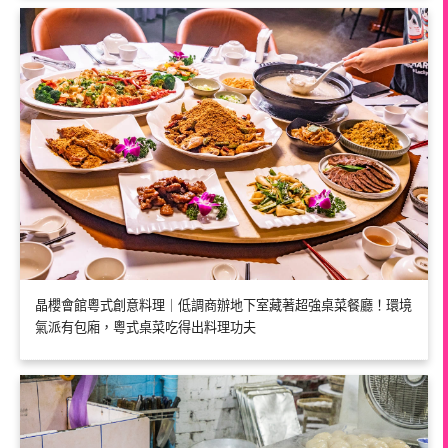
晶櫻會館粵式創意料理｜低調商辦地下室藏著超強桌菜餐廳！環境
氣派有包廂，粵式桌菜吃得出料理功夫