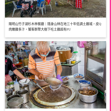
陽明山竹子湖杉木林餐廳｜隱身山林在地三十年低調土雞城，皮Q
肉嫩雞多汁，饕客群聚大樹下吃土雞超有FU