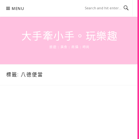
Skip
MENU
to
content
大手牽小手。玩樂趣
旅遊 | 美食 | 商攝 | 時尚
標籤:
八德便當