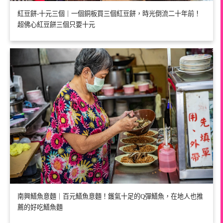
紅豆餅-十元三個｜一個銅板買三個紅豆餅，時光倒流二十年前！
超佛心紅豆餅三個只要十元
南興鱔魚意麵｜百元鱔魚意麵！鑊氣十足的Q彈鱔魚，在地人也推
薦的好吃鱔魚麵