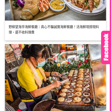
野柳望海亭海鮮餐廳｜真心不騙誠實海鮮餐廳！活海鮮現撈現料
理，還不收料理費