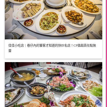
佳佳小吃店｜巷仔內的饕客才知道的快炒名店！CP值超高任點無
雷