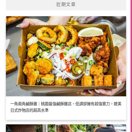
近期文章
一角兩角鹹酥雞｜桃園最強鹹酥雞店，低調卻擁有超強實力，媲美
日式炸物店的超高水準