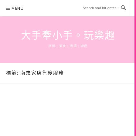
Skip
MENU
to
content
大手牽小手。玩樂趣
旅遊 | 美食 | 商攝 | 時尚
標籤:
南崁家店售後服務