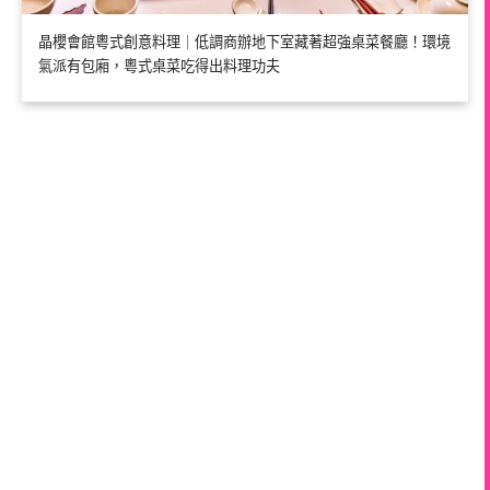
晶櫻會館粵式創意料理｜低調商辦地下室藏著超強桌菜餐廳！環境
氣派有包廂，粵式桌菜吃得出料理功夫