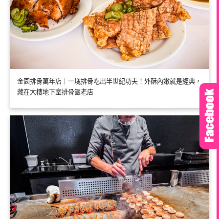
金園排骨萬年店｜一塊排骨吃出半世紀功夫！外酥內嫩就是經典，
藏在大樓地下室排骨飯老店