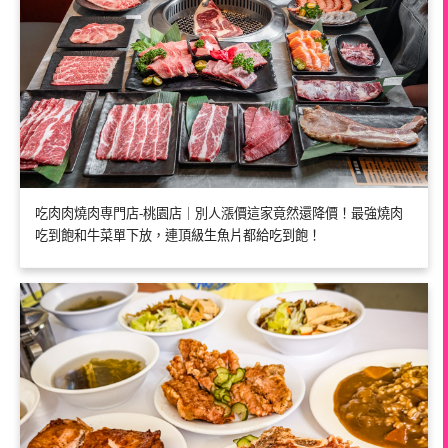
吃肉肉燒肉専門店-桃園店｜別人漲價這家竟然還降價！最強燒肉
吃到飽和牛菜單下放，連頂級生魚片都給吃到飽！