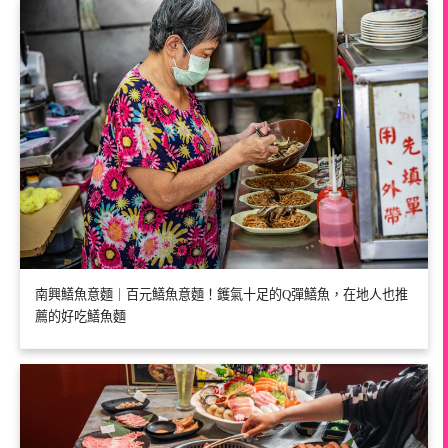
南興鱔魚意麵｜百元鱔魚意麵！鑊氣十足的Q彈鱔魚，在地人也推
薦的好吃鱔魚麵