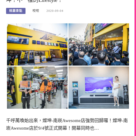
桃園景點
咬咬
2020-09-04
千呼萬喚始出來，燦坤-南崁Awesome店強勢回歸囉！燦坤-南
崁Awesome店於9/4號正式開幕！開幕同時也…