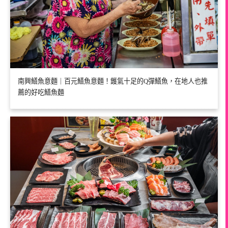
南興鱔魚意麵｜百元鱔魚意麵！鑊氣十足的Q彈鱔魚，在地人也推
薦的好吃鱔魚麵