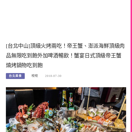
[台北中山]頂級火烤兩吃！帝王蟹、澎派海鮮頂級肉
品無限吃到飽外加啤酒暢飲！蟹宴日式頂級帝王蟹
燒烤鍋物吃到飽
台北美食
咬咬
2018-07-30