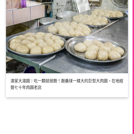
湯家大湯圓｜吃一顆就很飽！跟壘球一樣大的巨型大肉圓，在地經
營七十年肉圓老店