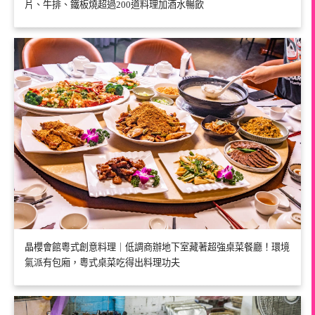
片、牛排、鐵板燒超過200道料理加酒水暢飲
晶櫻會館粵式創意料理｜低調商辦地下室藏著超強桌菜餐廳！環境
氣派有包廂，粵式桌菜吃得出料理功夫