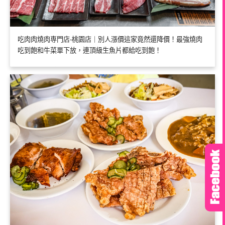
吃肉肉燒肉専門店-桃園店｜別人漲價這家竟然還降價！最強燒肉
吃到飽和牛菜單下放，連頂級生魚片都給吃到飽！