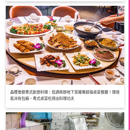
晶櫻會館粵式創意料理｜低調商辦地下室藏著超強桌菜餐廳！環境
氣派有包廂，粵式桌菜吃得出料理功夫