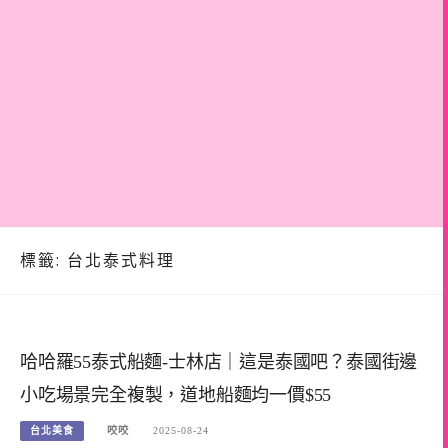
標籤:
台北泰式料理
哈哈羅55泰式船麵-士林店｜這是泰國吧？泰國街邊
小吃場景完全複製，道地船麵均一價$55
台北美食
咬咬
2025-08-24