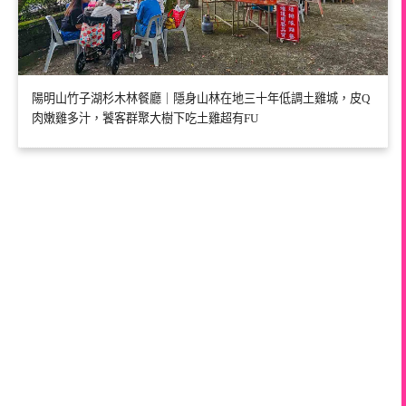
陽明山竹子湖杉木林餐廳｜隱身山林在地三十年低調土雞城，皮Q
肉嫩雞多汁，饕客群聚大樹下吃土雞超有FU