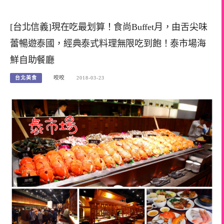
[台北信義]現在吃最划算！食尚Buffet月，由舌尖味
蕾暢遊泰國，經典泰式料理無限吃到飽！泰市場海
鮮自助餐廳
台北美食
咬咬
2018-03-23