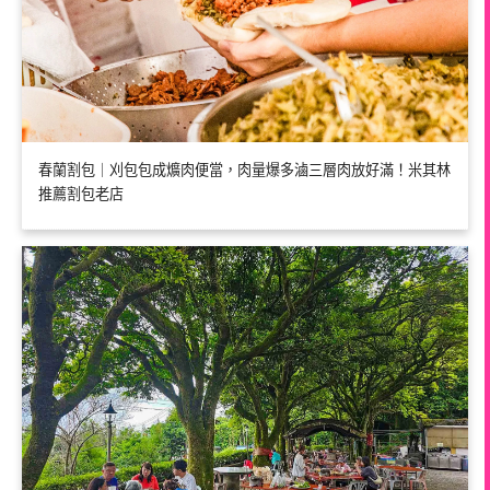
春蘭割包｜刈包包成爌肉便當，肉量爆多滷三層肉放好滿！米其林
推薦割包老店