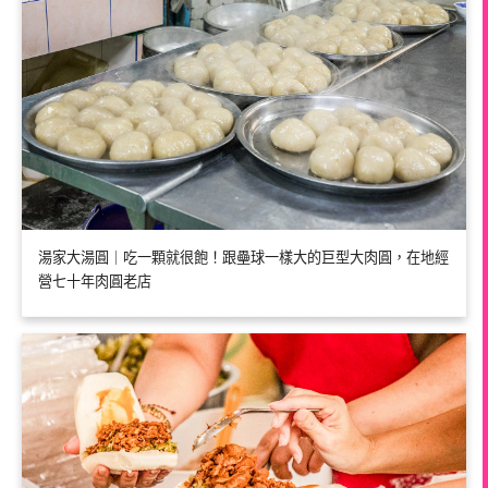
湯家大湯圓｜吃一顆就很飽！跟壘球一樣大的巨型大肉圓，在地經
營七十年肉圓老店