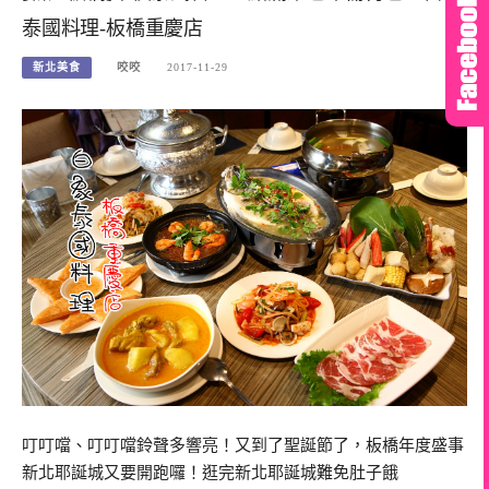
泰國料理-板橋重慶店
新北美食
咬咬
2017-11-29
叮叮噹、叮叮噹鈴聲多響亮！又到了聖誕節了，板橋年度盛事
新北耶誕城又要開跑囉！逛完新北耶誕城難免肚子餓