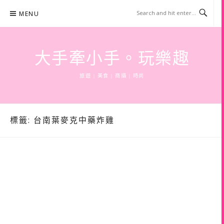
Skip
MENU
to
content
大手牽小手。玩樂趣
旅遊 | 美食 | 商攝 | 時尚
標籤:
台南葉麥克中藥炸雞