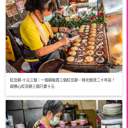
紅豆餅-十元三個｜一個銅板買三個紅豆餅，時光倒流二十年前！
超佛心紅豆餅三個只要十元