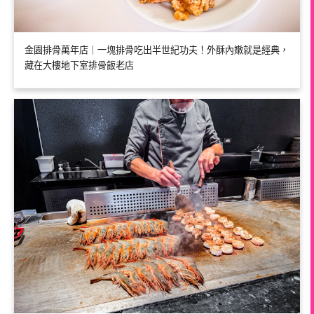
金園排骨萬年店｜一塊排骨吃出半世紀功夫！外酥內嫩就是經典，
藏在大樓地下室排骨飯老店