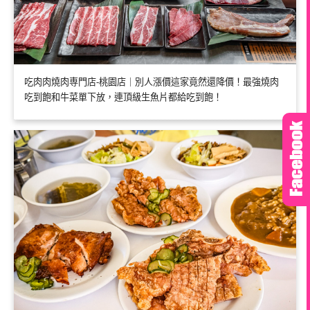
吃肉肉燒肉専門店-桃園店｜別人漲價這家竟然還降價！最強燒肉
吃到飽和牛菜單下放，連頂級生魚片都給吃到飽！