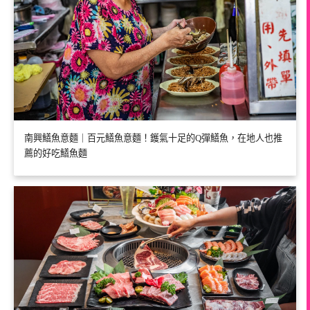
南興鱔魚意麵｜百元鱔魚意麵！鑊氣十足的Q彈鱔魚，在地人也推
薦的好吃鱔魚麵