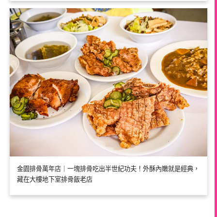
金園排骨萬年店｜一塊排骨吃出半世紀功夫！外酥內嫩就是經典，
藏在大樓地下室排骨飯老店