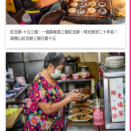
紅豆餅-十元三個｜一個銅板買三個紅豆餅，時光倒流二十年前！
超佛心紅豆餅三個只要十元