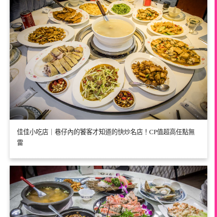
佳佳小吃店｜巷仔內的饕客才知道的快炒名店！CP值超高任點無
雷