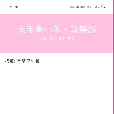
Skip
MENU
to
content
大手牽小手。玩樂趣
旅遊 | 美食 | 商攝 | 時尚
標籤:
宜蘭早午餐