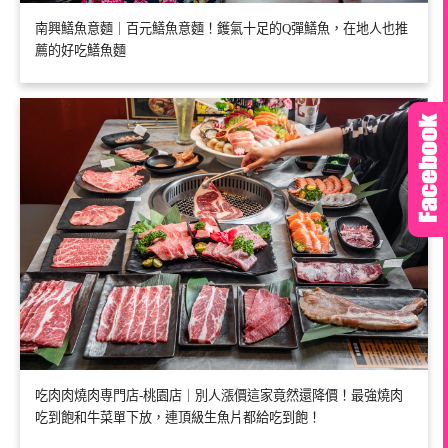
南興鱔魚意麵｜百元鱔魚意麵！鑊氣十足的Q彈鱔魚，在地人也推
薦的好吃鱔魚麵
吃肉肉燒肉専門店-桃園店｜別人漲價這家竟然還降價！最強燒肉
吃到飽和牛菜單下放，連頂級生魚片都給吃到飽！