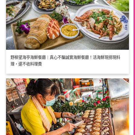
野柳望海亭海鮮餐廳｜真心不騙誠實海鮮餐廳！活海鮮現撈現料
理，還不收料理費