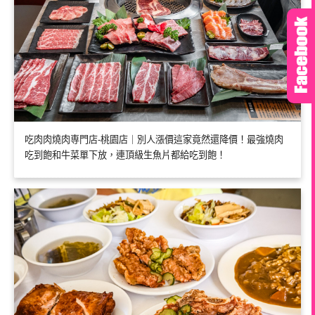
吃肉肉燒肉専門店-桃園店｜別人漲價這家竟然還降價！最強燒肉
吃到飽和牛菜單下放，連頂級生魚片都給吃到飽！