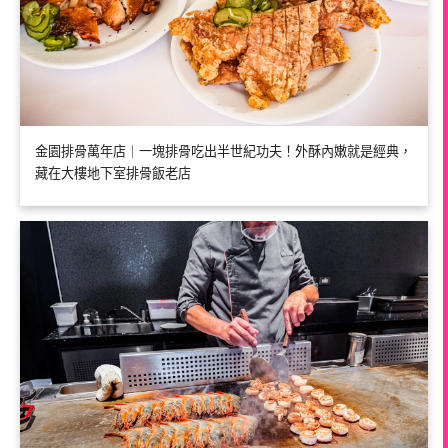
金園排骨萬年店｜一塊排骨吃出半世紀功夫！外酥內嫩就是經典，
藏在大樓地下室排骨飯老店