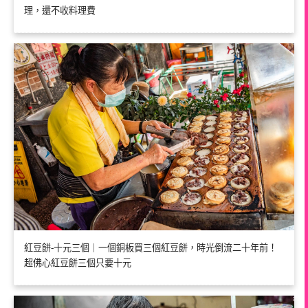
理，還不收料理費
紅豆餅-十元三個｜一個銅板買三個紅豆餅，時光倒流二十年前！
超佛心紅豆餅三個只要十元