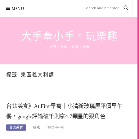
Skip
MENU
to
content
大手牽小手。玩樂趣
旅遊 | 美食 | 商攝 | 時尚
標籤:
東區義大利麵
台北美食》At.First早寓｜小清新玻璃屋平價早午
餐，google評論破千則拿4.7顆星的狠角色
台北美食
咬咬
2023-04-01