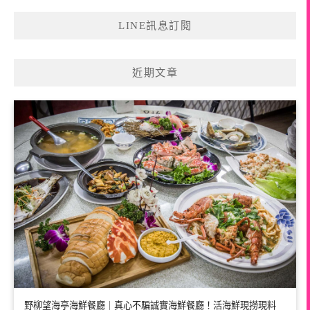
LINE訊息訂閱
近期文章
野柳望海亭海鮮餐廳｜真心不騙誠實海鮮餐廳！活海鮮現撈現料