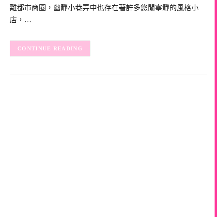
離都市商圈，幽靜小巷弄中也存在著許多悠閒寧靜的風格小
店，…
CONTINUE READING