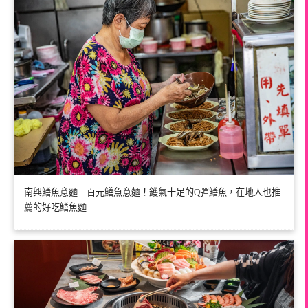
南興鱔魚意麵｜百元鱔魚意麵！鑊氣十足的Q彈鱔魚，在地人也推
薦的好吃鱔魚麵