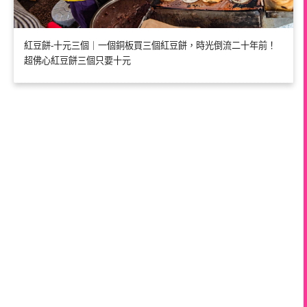
紅豆餅-十元三個｜一個銅板買三個紅豆餅，時光倒流二十年前！
超佛心紅豆餅三個只要十元