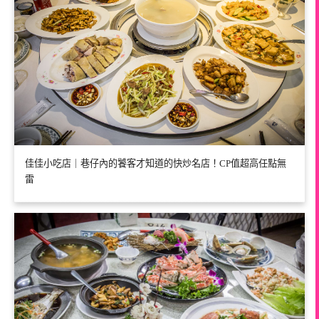
佳佳小吃店｜巷仔內的饕客才知道的快炒名店！CP值超高任點無
雷