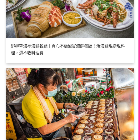
野柳望海亭海鮮餐廳｜真心不騙誠實海鮮餐廳！活海鮮現撈現料
理，還不收料理費