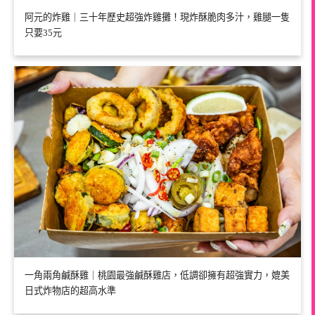
阿元的炸雞｜三十年歷史超強炸雞攤！現炸酥脆肉多汁，雞腿一隻
只要35元
一角兩角鹹酥雞｜桃園最強鹹酥雞店，低調卻擁有超強實力，媲美
日式炸物店的超高水準