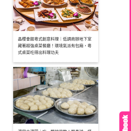
晶櫻會館粵式創意料理｜低調商辦地下室
藏著超強桌菜餐廳！環境氣派有包廂，粵
式桌菜吃得出料理功夫