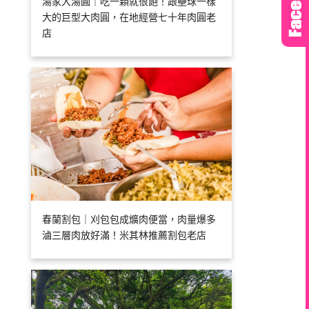
湯家大湯圓｜吃一顆就很飽！跟壘球一樣
大的巨型大肉圓，在地經營七十年肉圓老
店
春蘭割包｜刈包包成爌肉便當，肉量爆多
滷三層肉放好滿！米其林推薦割包老店