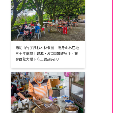
陽明山竹子湖杉木林餐廳｜隱身山林在地
三十年低調土雞城，皮Q肉嫩雞多汁，饕
客群聚大樹下吃土雞超有FU