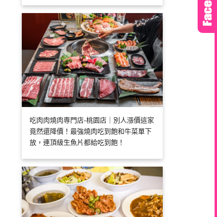
吃肉肉燒肉専門店-桃園店｜別人漲價這家
竟然還降價！最強燒肉吃到飽和牛菜單下
放，連頂級生魚片都給吃到飽！