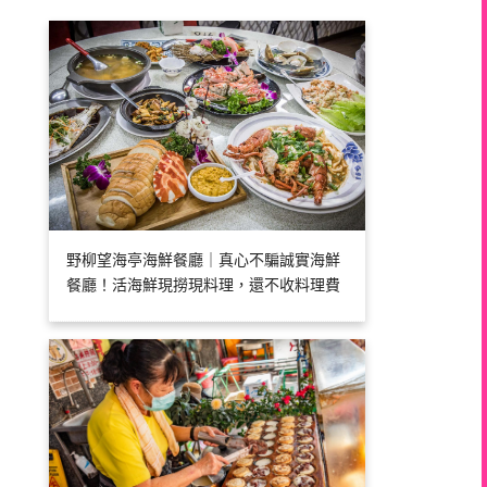
野柳望海亭海鮮餐廳｜真心不騙誠實海鮮
餐廳！活海鮮現撈現料理，還不收料理費