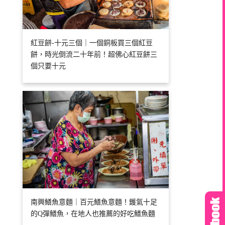
紅豆餅-十元三個｜一個銅板買三個紅豆
餅，時光倒流二十年前！超佛心紅豆餅三
個只要十元
南興鱔魚意麵｜百元鱔魚意麵！鑊氣十足
的Q彈鱔魚，在地人也推薦的好吃鱔魚麵