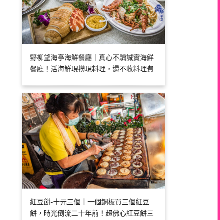
野柳望海亭海鮮餐廳｜真心不騙誠實海鮮
餐廳！活海鮮現撈現料理，還不收料理費
紅豆餅-十元三個｜一個銅板買三個紅豆
餅，時光倒流二十年前！超佛心紅豆餅三