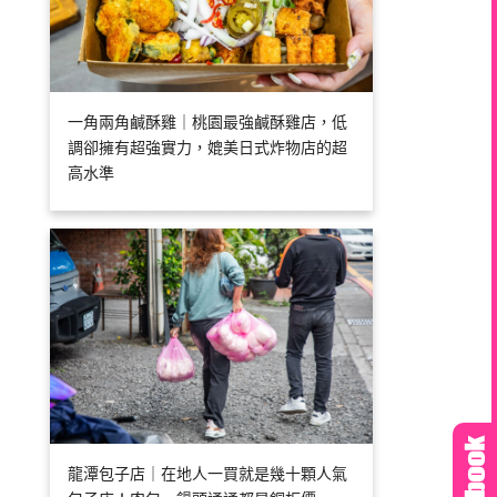
一角兩角鹹酥雞｜桃園最強鹹酥雞店，低
調卻擁有超強實力，媲美日式炸物店的超
高水準
龍潭包子店｜在地人一買就是幾十顆人氣