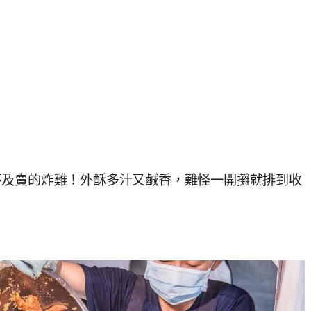
不及賣的炸雞！外酥多汁又鹹香，難怪一開攤就排到收