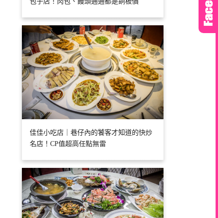
包子店！肉包、饅頭通通都是銅板價
佳佳小吃店｜巷仔內的饕客才知道的快炒
名店！CP值超高任點無雷