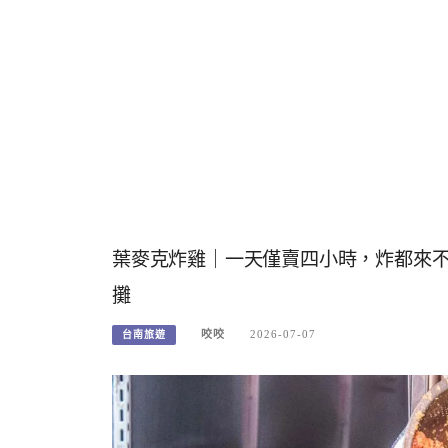
葉麥克炸雞｜一天僅賣四小時，炸都來
攤
咬咬
2026-07-07
台南旅遊