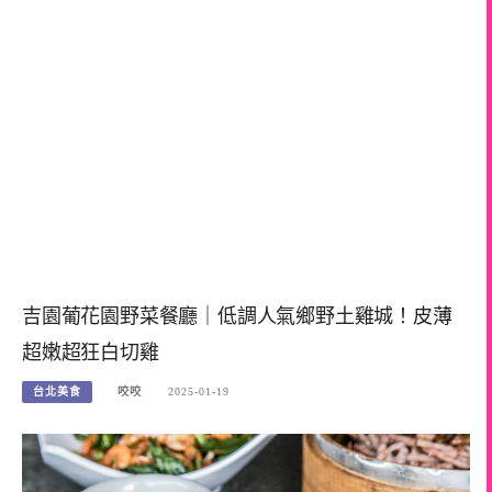
吉園葡花園野菜餐廳｜低調人氣鄉野土雞城！皮薄
超嫩超狂白切雞
台北美食
咬咬
2025-01-19