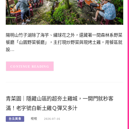
陽明山竹子湖除了海芋、繡球花之外，還藏著一間森林系野菜
餐廳「山園野菜餐廳」，主打現炒野菜與現烤土雞，用餐區就
設…
CONTINUE READING
青菜園｜隱藏山區的超夯土雞城，一開門就秒客
滿！老字號白斬土雞Ｑ彈又多汁
台北美食
咬咬
2026-07-16