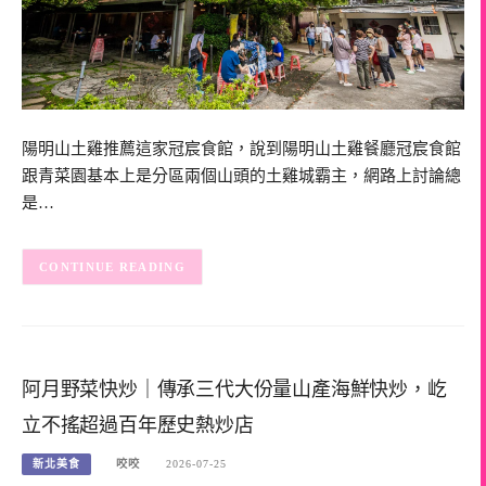
陽明山土雞推薦這家冠宸食館，說到陽明山土雞餐廳冠宸食館
跟青菜園基本上是分區兩個山頭的土雞城霸主，網路上討論總
是…
CONTINUE READING
阿月野菜快炒｜傳承三代大份量山產海鮮快炒，屹
立不搖超過百年歷史熱炒店
新北美食
咬咬
2026-07-25