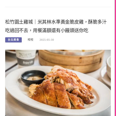
松竹園土雞城｜米其林水準黃金脆皮雞，酥脆多汁
吃過回不去，用餐滿額還有小饅頭送你吃
台北美食
咬咬
2025-05-30