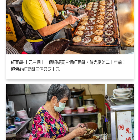
紅豆餅-十元三個｜一個銅板買三個紅豆餅，時光倒流二十年前！
超佛心紅豆餅三個只要十元