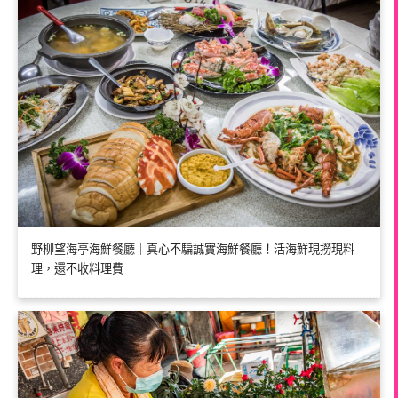
野柳望海亭海鮮餐廳｜真心不騙誠實海鮮餐廳！活海鮮現撈現料
理，還不收料理費