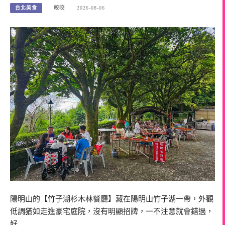
台北美食
咬咬
2026-08-06
陽明山的【竹子湖杉木林餐廳】藏在陽明山竹子湖一帶，外觀
低調猶如走進豪宅庭院，沒有明顯招牌，一不注意就會錯過，
好…