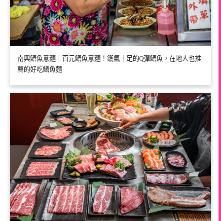
南興鱔魚意麵｜百元鱔魚意麵！鑊氣十足的Q彈鱔魚，在地人也推
薦的好吃鱔魚麵