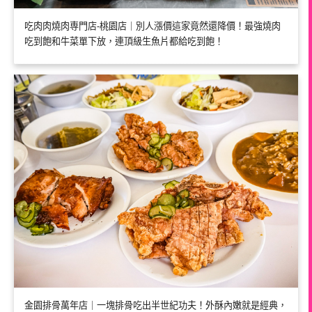
吃肉肉燒肉専門店-桃園店｜別人漲價這家竟然還降價！最強燒肉
吃到飽和牛菜單下放，連頂級生魚片都給吃到飽！
金園排骨萬年店｜一塊排骨吃出半世紀功夫！外酥內嫩就是經典，