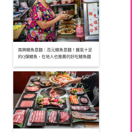
南興鱔魚意麵｜百元鱔魚意麵！鑊氣十足
的Q彈鱔魚，在地人也推薦的好吃鱔魚麵