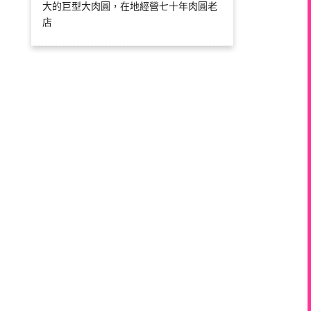
大的巨型大肉圓，在地經營七十年肉圓老
店