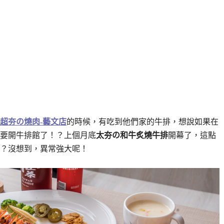
超夯の燒肉-藝文店
的時候，有吃到他們家的牛排，想說如果在
要開牛排館了！？上個月底
太夯の和牛炙燒牛排
開幕了，這點
？沒想到，異常強大呢！