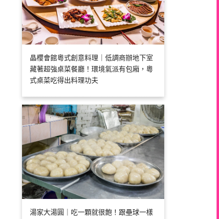
晶櫻會館粵式創意料理｜低調商辦地下室
藏著超強桌菜餐廳！環境氣派有包廂，粵
式桌菜吃得出料理功夫
湯家大湯圓｜吃一顆就很飽！跟壘球一樣