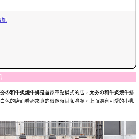
資訊
訊
夯の和牛炙燒牛排
是首家單點模式的店，
太夯の和牛炙燒牛排
白色的店面看起來真的很像時尚咖啡廳，上面還有可愛的小乳