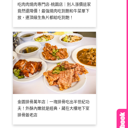
吃肉肉燒肉専門店-桃園店｜別人漲價這家
竟然還降價！最強燒肉吃到飽和牛菜單下
放，連頂級生魚片都給吃到飽！
金園排骨萬年店｜一塊排骨吃出半世紀功
夫！外酥內嫩就是經典，藏在大樓地下室
排骨飯老店