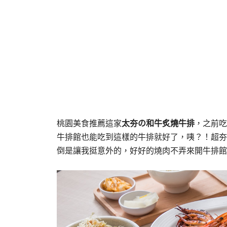
桃園美食推薦這家
太夯の和牛炙燒牛排
，之前吃
牛排館也能吃到這樣的牛排就好了，咦？！超夯
倒是讓我挺意外的，好好的燒肉不弄來開牛排館