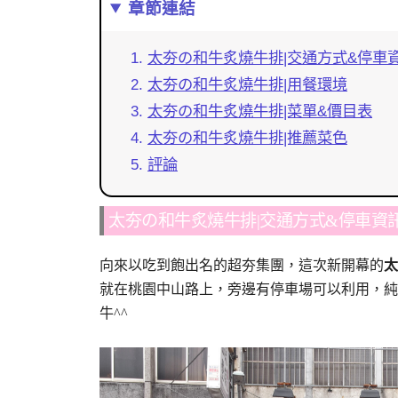
章節連結
太夯の和牛炙燒牛排|交通方式&停車
太夯の和牛炙燒牛排|用餐環境
太夯の和牛炙燒牛排|菜單&價目表
太夯の和牛炙燒牛排|推薦菜色
評論
太夯の和牛炙燒牛排|交通方式&停車資
向來以吃到飽出名的超夯集團，這次新開幕的
太
就在桃園中山路上，旁邊有停車場可以利用，純
牛^^