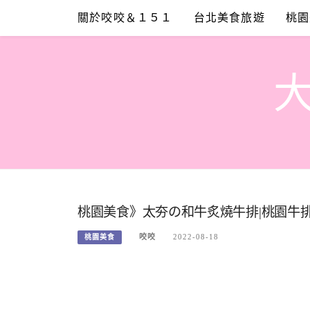
Skip
關於咬咬＆１５１
台北美食旅遊
桃園
to
content
桃園美食》太夯の和牛炙燒牛排|桃園牛
咬咬
2022-08-18
桃園美食