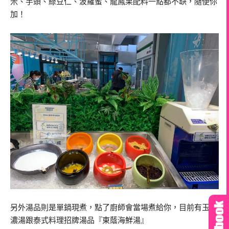
米、芋頭、綠豆仁、波羅蜜、龍鳳果配料一點都不缺，隨便你
加！
另外湯品則是單鍋現煮，點了廚師會當場煮給你，目前有玉米
濃湯跟泰式料理招牌湯品『東蔭海鮮湯』