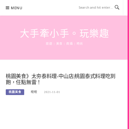
Skip
MENU
to
content
大手牽小手。玩樂趣
旅遊 | 美食 | 商攝 | 時尚
桃園美食》太夯泰料理-中山店|桃園泰式料理吃到
飽，任點無雷！
桃園美食
咬咬
2021-11-01