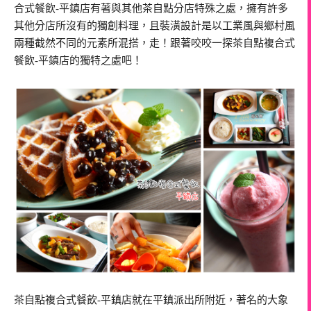
合式餐飲-平鎮店有著與其他茶自點分店特殊之處，擁有許多
其他分店所沒有的獨創料理，且裝潢設計是以工業風與鄉村風
兩種截然不同的元素所混搭，走！跟著咬咬一探茶自點複合式
餐飲-平鎮店的獨特之處吧！
茶自點複合式餐飲-平鎮店就在平鎮派出所附近，著名的大象