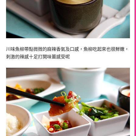
川味魚柳帶點微微的麻辣香氣及口感，魚柳吃起來也很鮮嫩，
刺激的辣感十足打開味蕾感受呢