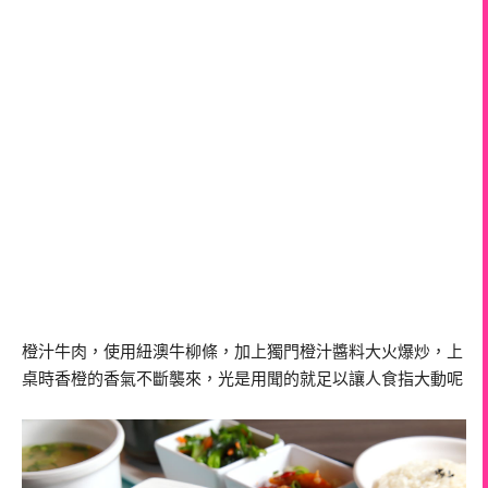
橙汁牛肉，使用紐澳牛柳條，加上獨門橙汁醬料大火爆炒，上
桌時香橙的香氣不斷襲來，光是用聞的就足以讓人食指大動呢