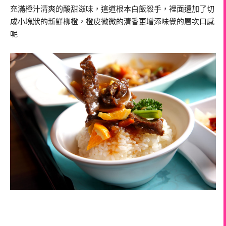
充滿橙汁清爽的酸甜滋味，這道根本白飯殺手，裡面還加了切
成小塊狀的新鮮柳橙，橙皮微微的清香更增添味覺的層次口感
呢