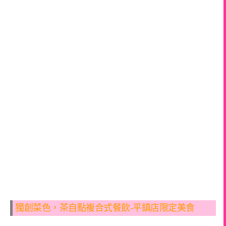
獨創菜色，茶自點複合式餐飲-平鎮店限定美食