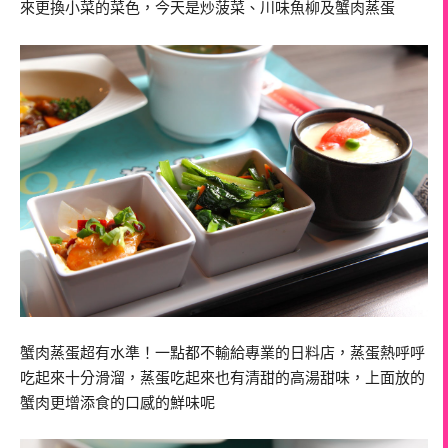
來更換小菜的菜色，今天是炒菠菜、川味魚柳及蟹肉蒸蛋
蟹肉蒸蛋超有水準！一點都不輸給專業的日料店，蒸蛋熱呼呼
吃起來十分滑溜，蒸蛋吃起來也有清甜的高湯甜味，上面放的
蟹肉更增添食的口感的鮮味呢