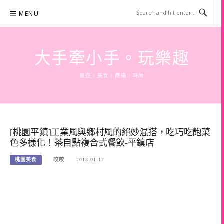
Skip
MENU
to
content
大手牽小手。玩樂趣
旅遊 | 美食 | 商攝 | 時尚
[桃園平鎮]工業風與鄉村風的絕妙混搭，吃巧吃飽菜
色多樣化！茶自點複合式餐飲-平鎮店
桃園美食
咬咬
2018-01-17