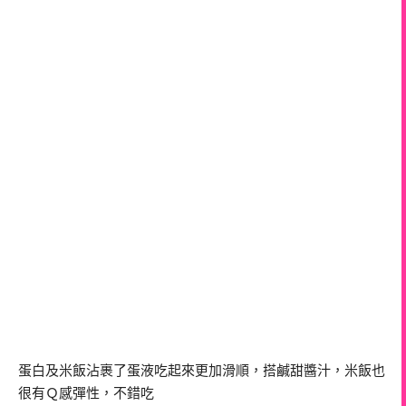
蛋白及米飯沾裹了蛋液吃起來更加滑順，搭鹹甜醬汁，米飯也
很有Ｑ感彈性，不錯吃