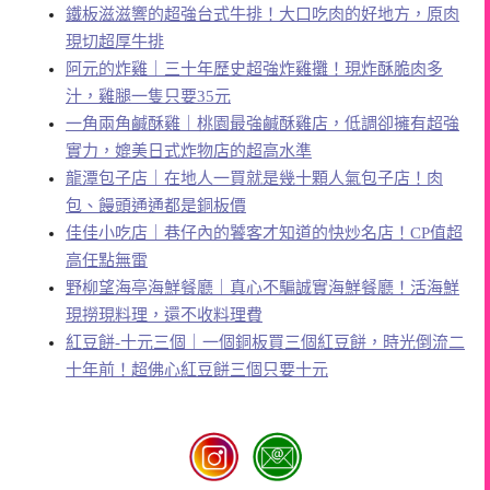
鐵板滋滋響的超強台式牛排！大口吃肉的好地方，原肉
現切超厚牛排
阿元的炸雞｜三十年歷史超強炸雞攤！現炸酥脆肉多
汁，雞腿一隻只要35元
一角兩角鹹酥雞｜桃園最強鹹酥雞店，低調卻擁有超強
實力，媲美日式炸物店的超高水準
龍潭包子店｜在地人一買就是幾十顆人氣包子店！肉
包、饅頭通通都是銅板價
佳佳小吃店｜巷仔內的饕客才知道的快炒名店！CP值超
高任點無雷
野柳望海亭海鮮餐廳｜真心不騙誠實海鮮餐廳！活海鮮
現撈現料理，還不收料理費
紅豆餅-十元三個｜一個銅板買三個紅豆餅，時光倒流二
十年前！超佛心紅豆餅三個只要十元