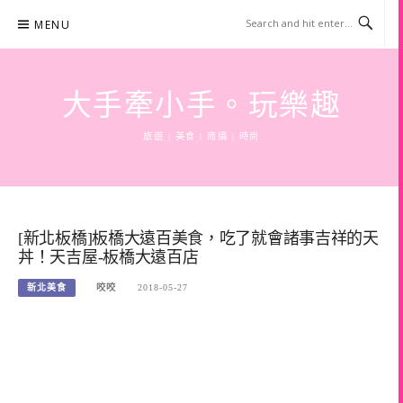
Skip
MENU
to
content
大手牽小手。玩樂趣
旅遊 | 美食 | 商攝 | 時尚
[新北板橋]板橋大遠百美食，吃了就會諸事吉祥的天
丼！天吉屋-板橋大遠百店
新北美食
咬咬
2018-05-27