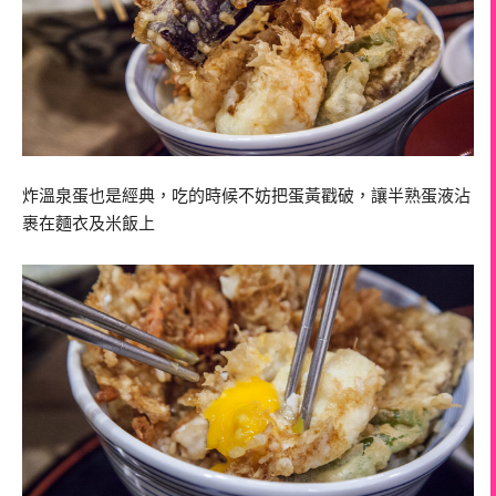
炸溫泉蛋也是經典，吃的時候不妨把蛋黃戳破，讓半熟蛋液沾
裹在麵衣及米飯上