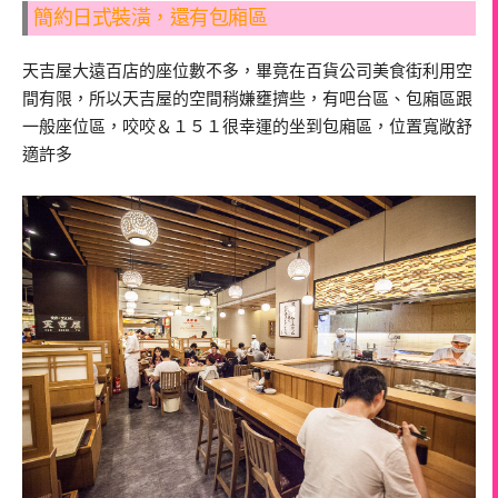
簡約日式裝潢，還有包廂區
天吉屋大遠百店的座位數不多，畢竟在百貨公司美食街利用空
間有限，所以天吉屋的空間稍嫌壅擠些，有吧台區、包廂區跟
一般座位區，咬咬＆１５１很幸運的坐到包廂區，位置寬敞舒
適許多