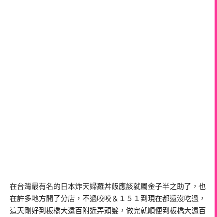
在台灣最有名的日本炸天婦羅丼飯應該就屬金子半之助了，也
在許多地方開了分店，不過咬咬＆１５１到現在都還沒吃過，
這天剛好到板橋大遠百附近弄頭髮，做完就順便到板橋大遠百