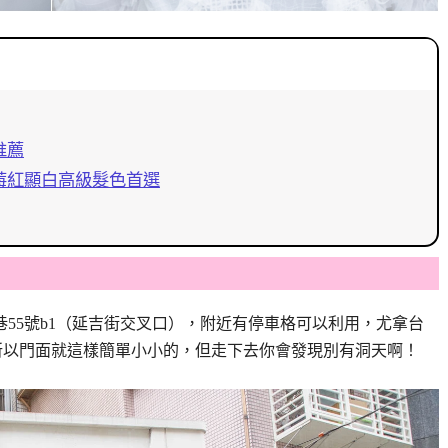
推薦
莓紅顯白高級髮色首選
巷55號b1（延吉街交叉口），附近有停車格可以利用，尤拿台
所以門面就這樣簡單小小的，但走下去你會發現別有洞天啊！