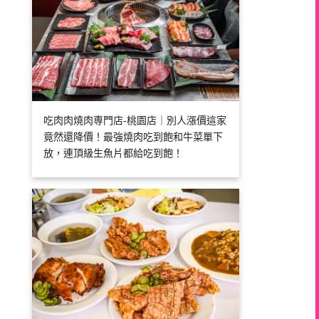
吃肉肉燒肉専門店-桃園店｜別人漲價這家
竟然還降價！最強燒肉吃到飽和牛菜單下
放，連頂級生魚片都給吃到飽！