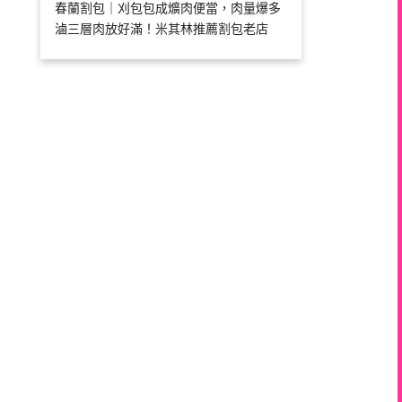
春蘭割包｜刈包包成爌肉便當，肉量爆多
滷三層肉放好滿！米其林推薦割包老店