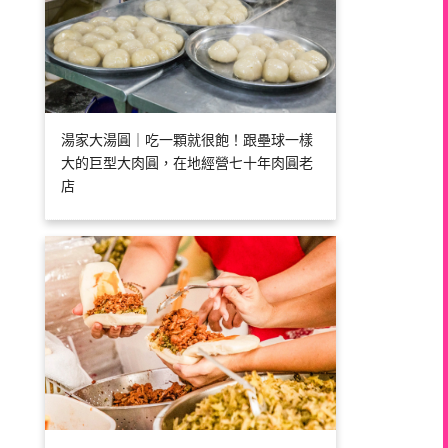
湯家大湯圓｜吃一顆就很飽！跟壘球一樣
大的巨型大肉圓，在地經營七十年肉圓老
店