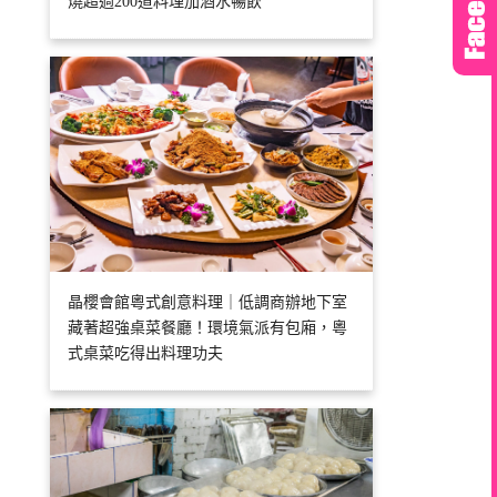
燒超過200道料理加酒水暢飲
晶櫻會館粵式創意料理｜低調商辦地下室
藏著超強桌菜餐廳！環境氣派有包廂，粵
式桌菜吃得出料理功夫