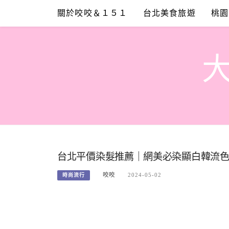
Skip
關於咬咬＆１５１
台北美食旅遊
桃園
to
content
台北平價染髮推薦｜網美必染顯白韓流色
咬咬
2024-05-02
時尚流行