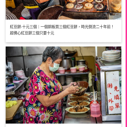
紅豆餅-十元三個｜一個銅板買三個紅豆餅，時光倒流二十年前！
超佛心紅豆餅三個只要十元