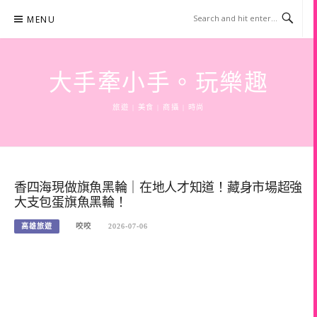
Skip
MENU
to
content
大手牽小手。玩樂趣
旅遊 | 美食 | 商攝 | 時尚
香四海現做旗魚黑輪｜在地人才知道！藏身市場超強
大支包蛋旗魚黑輪！
高雄旅遊
咬咬
2026-07-06