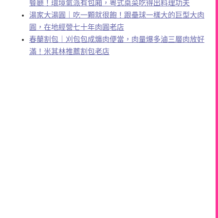
餐廳！環境氣派有包廂，粵式桌菜吃得出料理功夫
湯家大湯圓｜吃一顆就很飽！跟壘球一樣大的巨型大肉
圓，在地經營七十年肉圓老店
春蘭割包｜刈包包成爌肉便當，肉量爆多滷三層肉放好
滿！米其林推薦割包老店