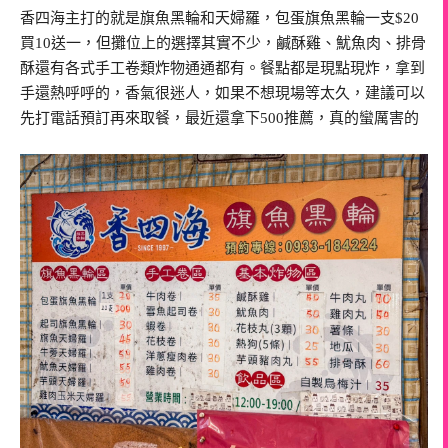
香四海主打的就是旗魚黑輪和天婦羅，包蛋旗魚黑輪一支$20
買10送一，但攤位上的選擇其實不少，鹹酥雞、魷魚肉、排骨
酥還有各式手工卷類炸物通通都有。餐點都是現點現炸，拿到
手還熱呼呼的，香氣很迷人，如果不想現場等太久，建議可以
先打電話預訂再來取餐，最近還拿下500推薦，真的蠻厲害的