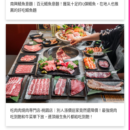
南興鱔魚意麵｜百元鱔魚意麵！鑊氣十足的Q彈鱔魚，在地人也推
薦的好吃鱔魚麵
吃肉肉燒肉専門店-桃園店｜別人漲價這家竟然還降價！最強燒肉
吃到飽和牛菜單下放，連頂級生魚片都給吃到飽！