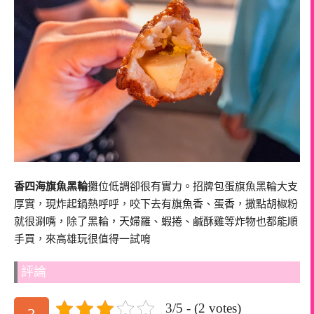
香四海旗魚黑輪
攤位低調卻很有實力。招牌包蛋旗魚黑輪大支
厚實，現炸起鍋熱呼呼，咬下去有旗魚香、蛋香，撒點胡椒粉
就很涮嘴，除了黑輪，天婦羅、蝦捲、鹹酥雞等炸物也都能順
手買，來高雄玩很值得一試唷
評論
3/5 - (2 votes)