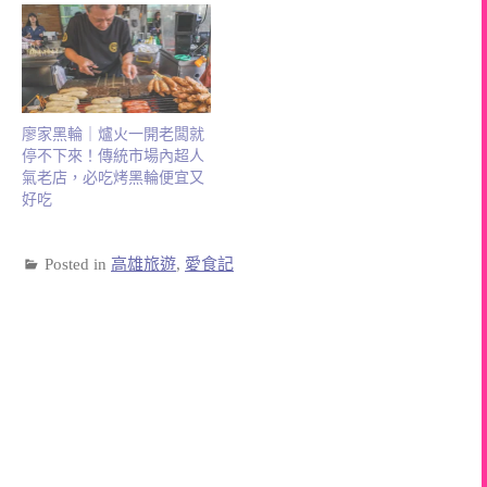
廖家黑輪｜爐火一開老闆就
停不下來！傳統市場內超人
氣老店，必吃烤黑輪便宜又
好吃
Posted in
高雄旅遊
,
愛食記