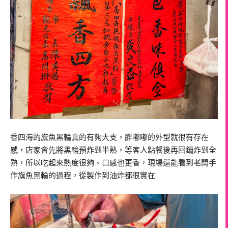
香四海的旗魚黑輪真的有夠大支，胖嘟嘟的外型就很有存在
感，店家會先將黑輪預炸到半熟，等客人點餐後再回鍋炸到全
熟，所以吃起來熱度很夠、口感也更香，現場還能看到老闆手
作旗魚黑輪的過程，從製作到油炸都很實在