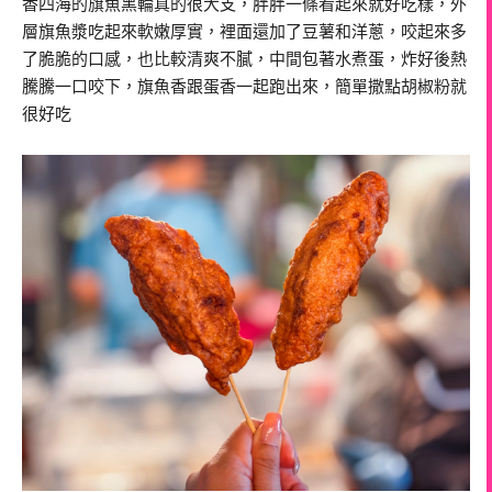
香四海的旗魚黑輪真的很大支，胖胖一條看起來就好吃樣，外
層旗魚漿吃起來軟嫩厚實，裡面還加了豆薯和洋蔥，咬起來多
了脆脆的口感，也比較清爽不膩，中間包著水煮蛋，炸好後熱
騰騰一口咬下，旗魚香跟蛋香一起跑出來，簡單撒點胡椒粉就
很好吃