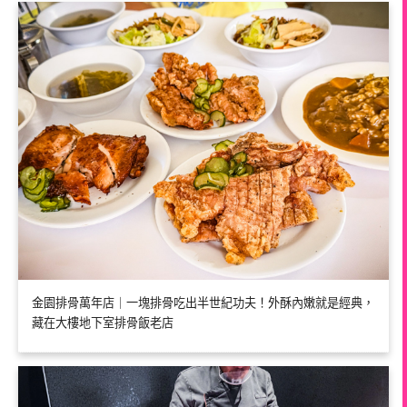
金園排骨萬年店｜一塊排骨吃出半世紀功夫！外酥內嫩就是經典，
藏在大樓地下室排骨飯老店