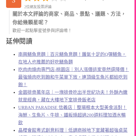
3
2位網友投票評論
關於本文評論的商家、商品、景點、議題、方法，
你給幾顆星呢？
歡迎一起點擊星號參與評論唷！
延伸閱讀
南興鱔魚意麵｜百元鱔魚意麵！鑊氣十足的Q彈鱔魚，
在地人也推薦的好吃鱔魚麵
吃肉肉燒肉専門店-桃園店｜別人漲價這家竟然還降價！
最強燒肉吃到飽和牛菜單下放，連頂級生魚片都給吃到
飽！
金園排骨萬年店｜一塊排骨吃出半世紀功夫！外酥內嫩
就是經典，藏在大樓地下室排骨飯老店
URBAN PARADISE 信義店｜整場根本大型美食派對！
海鮮、生魚片、牛排、鐵板燒超過200道料理加酒水暢
飲
晶櫻會館粵式創意料理｜低調商辦地下室藏著超強桌菜