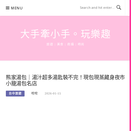
Skip
MENU
to
content
大手牽小手。玩樂趣
旅遊 | 美食 | 商攝 | 時尚
熊家湯包｜湯汁超多湯匙裝不完！現包現蒸藏身夜市
小籠湯包名店
台中旅遊
咬咬
2026-01-15