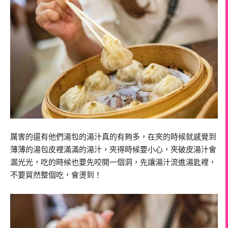
厲害的還有他們湯包的湯汁真的有夠多，在夾的時候就感覺到
薄薄的湯包皮裡滿滿的湯汁，夾得時候要小心，夾破皮湯汁會
漏光光，吃的時候也要先咬開一個洞，先讓湯汁流進湯匙裡，
不要貿然整個吃，會燙到！