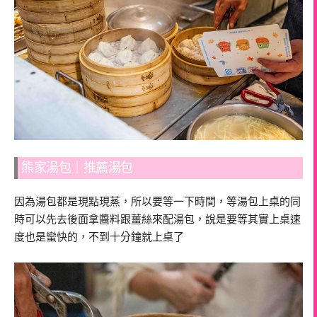
熊家湯包｜推薦湯包
因為湯包都是現點現蒸，所以要等一下時間，等湯包上桌的同
時可以先去後面拿醬料跟薑絲來配湯包，說是要等其實上桌速
度也是蠻快的，不到十分鐘就上桌了