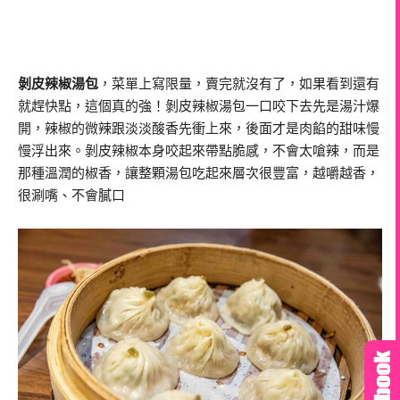
剝皮辣椒湯包
，菜單上寫限量，賣完就沒有了，如果看到還有
就趕快點，這個真的強！剝皮辣椒湯包一口咬下去先是湯汁爆
開，辣椒的微辣跟淡淡酸香先衝上來，後面才是肉餡的甜味慢
慢浮出來。剝皮辣椒本身咬起來帶點脆感，不會太嗆辣，而是
那種溫潤的椒香，讓整顆湯包吃起來層次很豐富，越嚼越香，
很涮嘴、不會膩口