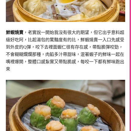
鮮蝦燒賣
，老實說一開始我沒有很大的期望，但它出乎意料超
級好吃阿，比起湯包的驚豔度有的比，鮮蝦燒賣一入口先感受
到外皮的Q彈，咬下去裡面蝦仁很有存在感，帶點脆彈咬勁，
不會糊糊爛爛那種，肉餡多汁帶甜味，混著蝦子的鮮味一起在
嘴裡爆開，整體口感紮實又帶點脆感，每咬一下都有鮮味跑出
來