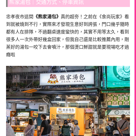
熊家湯包｜交通方式、停車資訊
忠孝夜市這間
《熊家湯包》
真的超夯！之前在《食尚玩家》看
到就被燒到不行，實際來才發現生意好到誇張，門口幾乎隨時
都有人在排隊，不過翻桌速度蠻快的，其實不用等太久，看到
很多人一次外帶好幾盒回家，但我自己還是比較推薦內用，剛
蒸好的湯包一咬下去會噴汁，那個燙口鮮甜就是要現場吃才過
癮啦