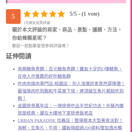
5/5 - (1 vote)
5
1位網友投票評論
關於本文評論的商家、商品、景點、議題、方法，
你給幾顆星呢？
歡迎一起點擊星號參與評論唷！
延伸閱讀
南興鱔魚意麵｜百元鱔魚意麵！鑊氣十足的Q彈鱔魚，
在地人也推薦的好吃鱔魚麵
吃肉肉燒肉専門店-桃園店｜別人漲價這家竟然還降價！
最強燒肉吃到飽和牛菜單下放，連頂級生魚片都給吃到
飽！
金園排骨萬年店｜一塊排骨吃出半世紀功夫！外酥內嫩
就是經典，藏在大樓地下室排骨飯老店
URBAN PARADISE 信義店｜整場根本大型美食派對！
海鮮、生魚片、牛排、鐵板燒超過200道料理加酒水暢