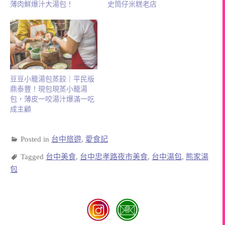
薄肉鮮爆汁大湯包！
史筒仔米糕老店
豆豆小籠湯包蒸餃｜平民版
鼎泰豐！現包現蒸小籠湯
包，薄皮一咬湯汁爆滿一吃
成主顧
Posted in
台中旅遊
,
愛食記
Tagged
台中美食
,
台中忠孝路夜市美食
,
台中湯包
,
熊家湯
包