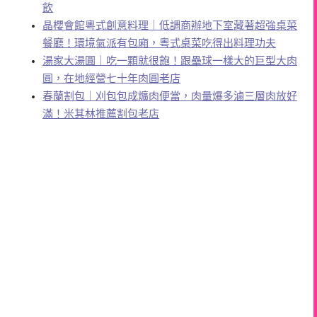
飲
晶櫻會館粵式創意料理｜低調商辦地下室藏著超強桌菜
餐廳！環境氣派有包廂，粵式桌菜吃得出料理功夫
湯家大湯圓｜吃一顆就很飽！跟壘球一樣大的巨型大肉
圓，在地經營七十年肉圓老店
春蘭割包｜刈包包成爌肉便當，肉量爆多滷三層肉放好
滿！米其林推薦割包老店