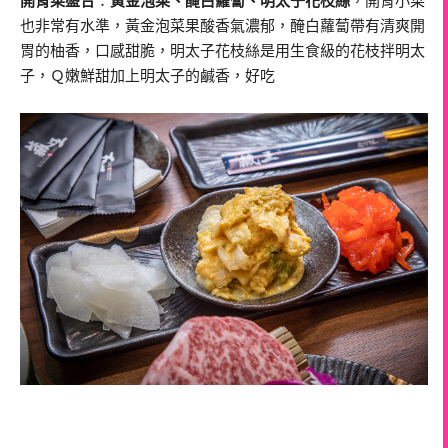
開胃菜盛合
：
黃金泡菜、醃白蘿蔔、明太子花枝絲
，開胃小菜
也非常有水準，黃金泡菜果酸香氣濃郁，醃白蘿蔔帶有清爽開
胃的柚香，口感甜脆，明太子花枝絲是用生食級的花枝拌明太
子，Ｑ嫩鮮甜加上明太子的鹹香，好吃