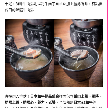
十足，鮮味牛肉湯則是將牛肉丁煮半熟加上薑絲調味，有點像
台南的溫體牛肉湯
直接切入重點！
日本和牛極品盛合
裡面包含
臀肉上蓋、霜降、
肋眼上蓋、肋眼心、菲力、老饕
，全部都是
日本A5和牛
等