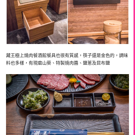
藏王極上燒肉餐酒館餐具也很有質感，筷子還是金色的，調味
料也多樣，有現磨山葵、特製燒肉醬、鹽蔥及昆布鹽