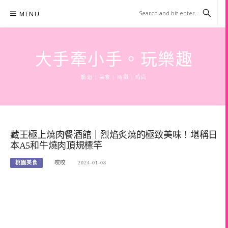
Skip
MENU
to
content
大手牽小手。玩樂趣
旅遊 | 美食 | 商攝 | 時尚
藏王極上燒肉餐酒館｜烈焰炙燒的極致美味！堪稱日
本A5和牛燒肉頂規標竿
桃園美食
咬咬
2024-01-08