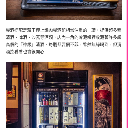
餐酒搭配是藏王極上燒肉餐酒館相當注重的一環，提供超多種
清酒、啤酒、沙瓦等酒類，店內一角的冷藏櫃裡收藏著許多超
高價的『神級』清酒，每瓶都要價不菲，雖然無緣喝到，但清
酒控看看也會很開心