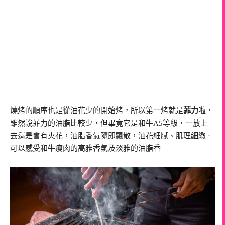
燒烤的順序也是從油花少的開始烤，所以第一烤就是
菲力
啦，
雖然說菲力的油脂比較少，但畢竟它是和牛A5等級，一放上
去還是會有火花，油脂香氣隨即飄散，油花細膩、肌理細緻 ·
可以感受和牛瘦肉的高雅香氣及淡雅的油脂香