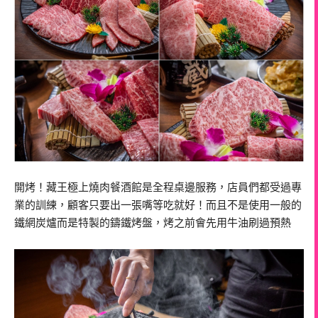
開烤！藏王極上燒肉餐酒館是全程桌邊服務，店員們都受過專
業的訓練，顧客只要出一張嘴等吃就好！而且不是使用一般的
鐵網炭爐而是特製的鑄鐵烤盤，烤之前會先用牛油刷過預熱