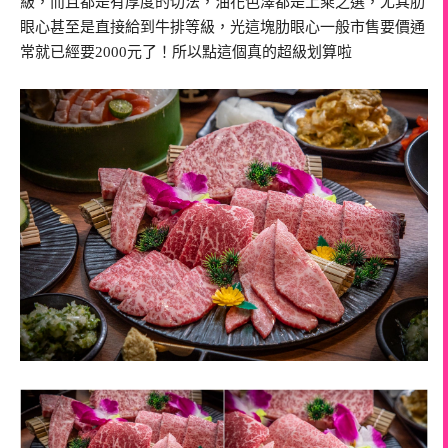
級，而且都是有厚度的切法，油花色澤都是上乘之選，尤其肋
眼心甚至是直接給到牛排等級，光這塊肋眼心一般市售要價通
常就已經要2000元了！所以點這個真的超級划算啦