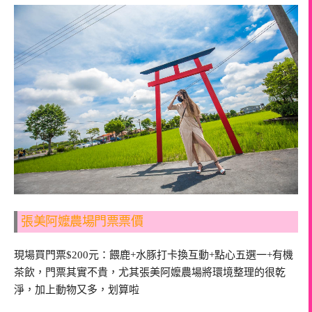
張美阿嬤農場門票票價
現場買門票$200元：餵鹿+水豚打卡換互動+點心五選一+有機
茶飲，門票其實不貴，尤其張美阿嬤農場將環境整理的很乾
淨，加上動物又多，划算啦