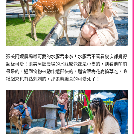
張美阿嬤農場最可愛的水豚君來啦！水豚君不管看幾次都覺得
超級可愛！張美阿嬤農場的水豚感覺都是小隻的，別看他萌萌
呆呆的，遇到食物來動作還挺快的，還會跟梅花鹿搶草吃，毛
摸起來也有點刺刺的，那張萌臉真的可愛死了！