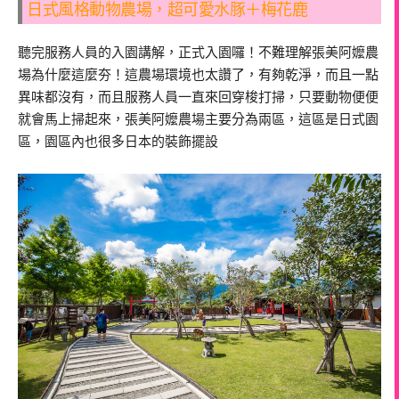
日式風格動物農場，超可愛水豚＋梅花鹿
聽完服務人員的入園講解，正式入園囉！不難理解張美阿嬤農
場為什麼這麼夯！這農場環境也太讚了，有夠乾淨，而且一點
異味都沒有，而且服務人員一直來回穿梭打掃，只要動物便便
就會馬上掃起來，張美阿嬤農場主要分為兩區，這區是日式園
區，園區內也很多日本的裝飾擺設