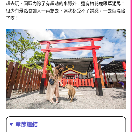
想去玩，園區內除了有超萌的水豚外，還有梅花鹿跟草泥馬！
很少有景點會讓人一再想去，連我都受不了誘惑，一去就淪陷
了呀！
章節連結