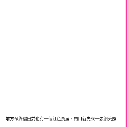
前方翠綠稻田前也有一個紅色鳥居，門口就先來一張網美照