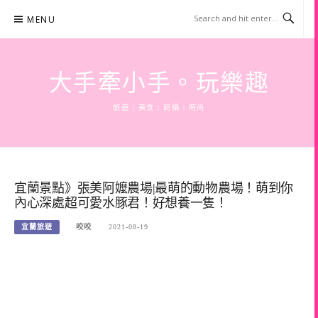
Skip
MENU
to
content
大手牽小手。玩樂趣
旅遊 | 美食 | 商攝 | 時尚
宜蘭景點》張美阿嬤農場|最萌的動物農場！萌到你
內心深處超可愛水豚君！好想養一隻！
宜蘭旅遊
咬咬
2021-08-19