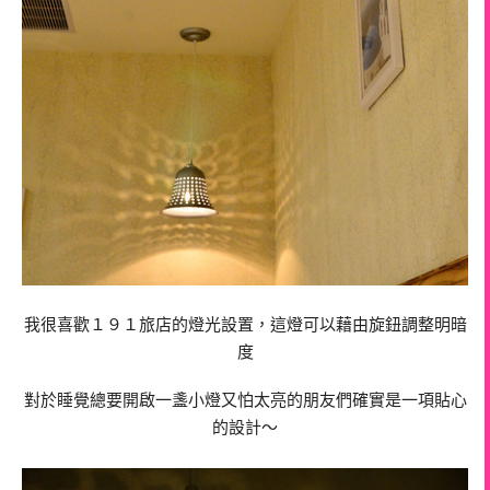
我很喜歡１９１旅店的燈光設置，這燈可以藉由旋鈕調整明暗
度
對於睡覺總要開啟一盞小燈又怕太亮的朋友們確實是一項貼心
的設計
～