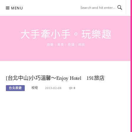
Skip
MENU
to
content
大手牽小手。玩樂趣
旅遊 | 美食 | 商攝 | 時尚
[台北中山]小巧溫馨～Enjoy Hotel 191旅店
台北旅遊
咬咬
2013-02-04
0