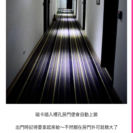
磁卡插入槽孔房門便會自動上鎖
出門時記得要拿起來蛤～不然關在房門外可就糗大了