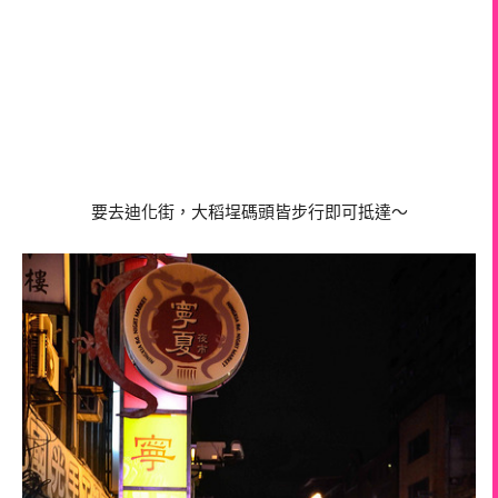
要去迪化街，大稻埕碼頭皆步行即可抵達～