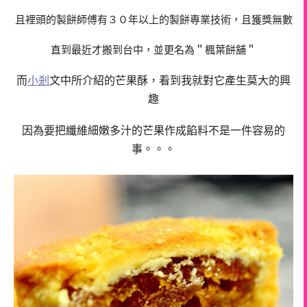
且裡頭的製餅師傅有３０年以上的製餅專業技術，且獲獎無數
直到最近才搬到台中，並更名為＂楓葉餅舖＂
而
小剎
文中所介紹的芒果酥，看到我就對它產生莫大的興
趣
因為要把纖維細嫩多汁的芒果作成餡料不是一件容易的
事。。。