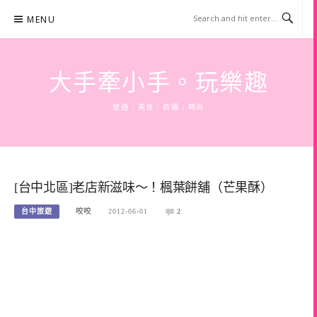
Skip
MENU
to
content
大手牽小手。玩樂趣
旅遊 | 美食 | 商攝 | 時尚
[台中北區]老店新滋味～！楓葉餅舖（芒果酥）
台中旅遊
咬咬
2012-06-01
2