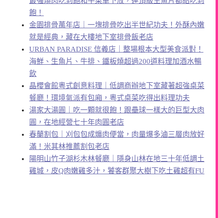
最強燒肉吃到飽和牛菜單下放，連頂級生魚片都給吃到
飽！
金園排骨萬年店｜一塊排骨吃出半世紀功夫！外酥內嫩
就是經典，藏在大樓地下室排骨飯老店
URBAN PARADISE 信義店｜整場根本大型美食派對！
海鮮、生魚片、牛排、鐵板燒超過200道料理加酒水暢
飲
晶櫻會館粵式創意料理｜低調商辦地下室藏著超強桌菜
餐廳！環境氣派有包廂，粵式桌菜吃得出料理功夫
湯家大湯圓｜吃一顆就很飽！跟壘球一樣大的巨型大肉
圓，在地經營七十年肉圓老店
春蘭割包｜刈包包成爌肉便當，肉量爆多滷三層肉放好
滿！米其林推薦割包老店
陽明山竹子湖杉木林餐廳｜隱身山林在地三十年低調土
雞城，皮Q肉嫩雞多汁，饕客群聚大樹下吃土雞超有FU