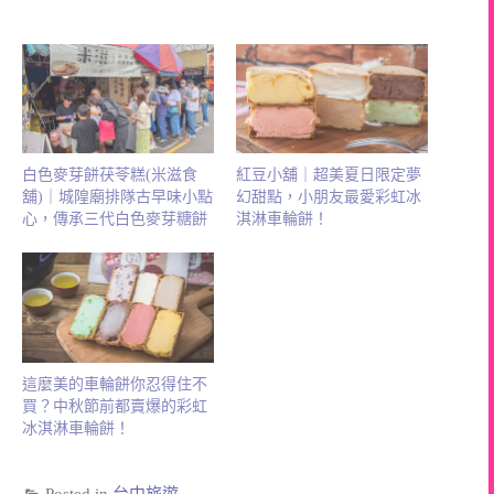
白色麥芽餅茯苓糕(米滋食
紅豆小舖｜超美夏日限定夢
舖)｜城隍廟排隊古早味小點
幻甜點，小朋友最愛彩虹冰
心，傳承三代白色麥芽糖餅
淇淋車輪餅！
這麼美的車輪餅你忍得住不
買？中秋節前都賣爆的彩虹
冰淇淋車輪餅！
Posted in
台中旅遊