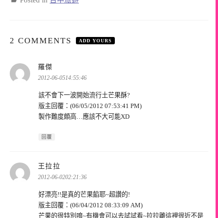
2 COMMENTS
ADD YOURS
表
羅傑
示:
2012-06-0514:55:46
該不會下一波開始流行土芒果酥?
版主回覆：(06/05/2012 07:53:41 PM)
製作難度頗高…應該不大可能XD
回覆
表
王拉拉
示:
2012-06-0202:21:36
好漂亮!!是真的芒果餡耶~超讚的!
版主回覆：(06/04/2012 08:33:09 AM)
芒果的很特別唷~有機會可以去試試看~拉拉離這裡很近不是