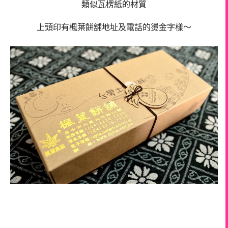
類似瓦楞紙的材質
上頭印有楓葉餅舖地址及電話的燙金字樣～