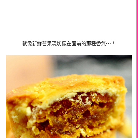
就像新鮮芒果現切擺在面前的那種香氣～！