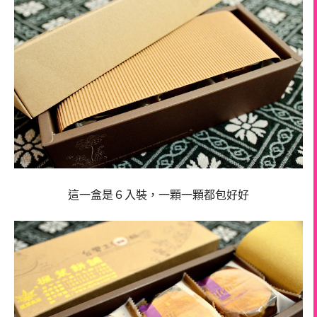
這一盒是６入裝，一顆一顆都包好好