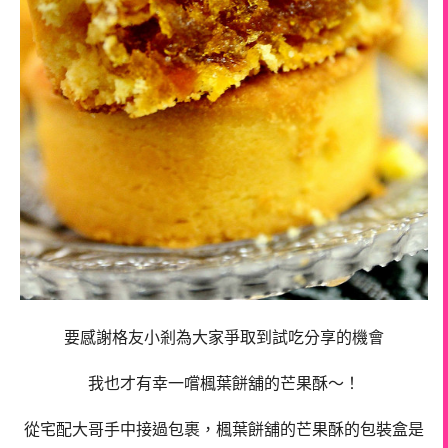
要感謝格友小剎為大家爭取到試吃分享的機會
我也才有幸一嚐楓葉餅舖的芒果酥～！
從宅配大哥手中接過包裹，楓葉餅舖的芒果酥的包裝盒是