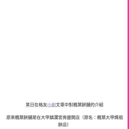
某日在格友
小剎
文章中對楓葉餅舖的介紹
原來楓葉餅舖是在大甲鎮瀾宮旁邊開店（原名：楓葉大甲媽祖
餅店）