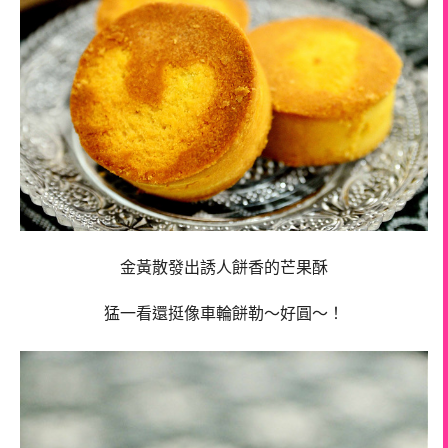
金黃散發出誘人餅香的芒果酥
猛一看還挺像車輪餅勒～好圓～！