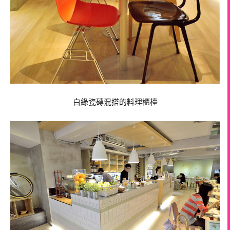
白綠瓷磚混搭的料理櫃檯