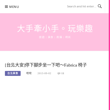
Skip
MENU
to
content
大手牽小手。玩樂趣
旅遊 | 美食 | 商攝 | 時尚
[台北大安]停下腳步坐一下吧～Fabrica 椅子
台北美食
咬咬
2013-09-02
11