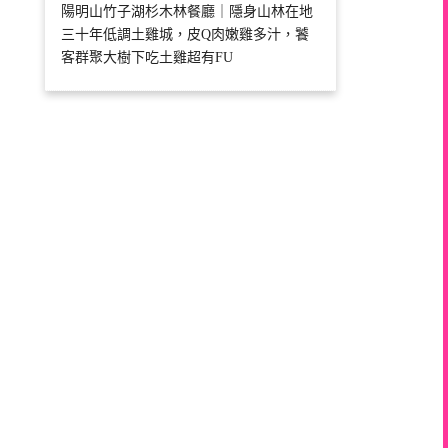
陽明山竹子湖杉木林餐廳｜隱身山林在地
三十年低調土雞城，皮Q肉嫩雞多汁，饕
客群聚大樹下吃土雞超有FU