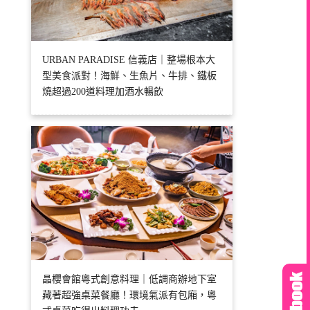
URBAN PARADISE 信義店｜整場根本大
型美食派對！海鮮、生魚片、牛排、鐵板
燒超過200道料理加酒水暢飲
晶櫻會館粵式創意料理｜低調商辦地下室
藏著超強桌菜餐廳！環境氣派有包廂，粵