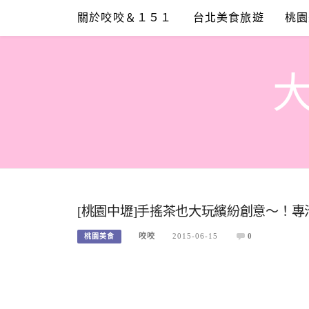
Skip
關於咬咬＆１５１
台北美食旅遊
桃園
to
content
[桃園中壢]手搖茶也大玩繽紛創意～！專治
咬咬
2015-06-15
0
桃園美食