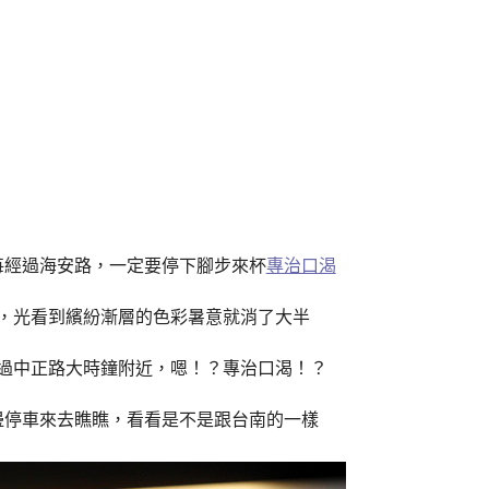
每經過海安路，一定要停下腳步來杯
專治口渴
，光看到繽紛漸層的色彩暑意就消了大半
過中正路大時鐘附近，嗯！？專治口渴！？
邊停車來去瞧瞧，看看是不是跟台南的一樣