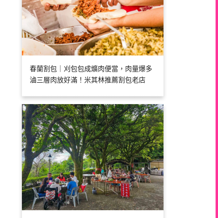
春蘭割包｜刈包包成爌肉便當，肉量爆多
滷三層肉放好滿！米其林推薦割包老店