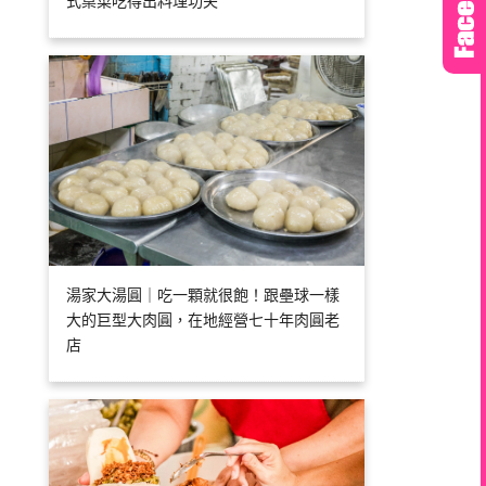
式桌菜吃得出料理功夫
湯家大湯圓｜吃一顆就很飽！跟壘球一樣
大的巨型大肉圓，在地經營七十年肉圓老
店