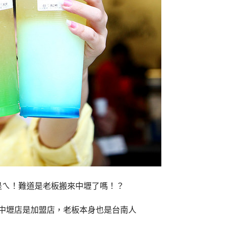
是ㄟ！難道是老板搬來中壢了嗎！？
中壢店是加盟店，老板本身也是台南人