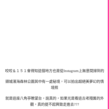
咬咬＆１５１會得知這個地方也是從Instagram上無意間掃到的
頭城濱海森林公園其中有一處秘境，可以拍出超絕美夢幻的情
境照
就是這座八角亭暸望台，說真的，如果光是看這古老殘舊的外
觀，真的提不起興致走進去???