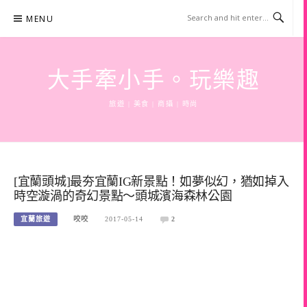
Skip
MENU
to
content
大手牽小手。玩樂趣
旅遊 | 美食 | 商攝 | 時尚
[宜蘭頭城]最夯宜蘭IG新景點！如夢似幻，猶如掉入
時空漩渦的奇幻景點～頭城濱海森林公園
宜蘭旅遊
咬咬
2017-05-14
2