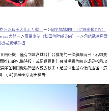
樹冰＆秋田犬北斗互動）
－＞
陽氣媽媽的店（甜醬米棒DIY）
ute inn 大館
－＞
鷹巢車站（秋田內陸縱貫線）
－＞
角館武家屋敷
田機場買伴手禮
直飛班機，僅有到達宮城縣仙台機場的一條航線而已，若想要
爾推出的包機時段，或是選擇到仙台機場轉內線亦或是搭乘JR
選擇在羽田機場轉國內線去秋田，是最快也最方便的途徑，這
個半小時抵達東京羽田機場