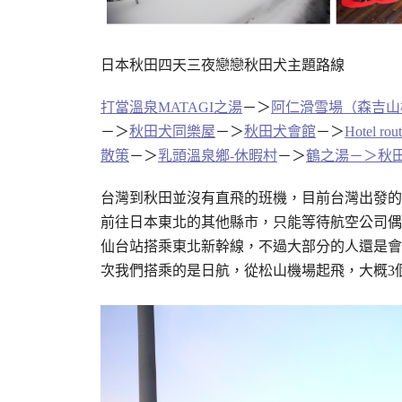
日本秋田四天三夜戀戀秋田犬主題路線
打當溫泉MATAGI之湯
－＞
阿仁滑雪場（森吉山
－＞
秋田犬同樂屋
－＞
秋田犬會館
－＞
Hotel ro
散策
－＞
乳頭溫泉鄉-休暇村
－＞
鶴之湯－＞
秋
台灣到秋田並沒有直飛的班機，目前台灣出發的
前往日本東北的其他縣市，只能等待航空公司偶
仙台站搭乘東北新幹線，不過大部分的人還是會
次我們搭乘的是日航，從松山機場起飛，大概3