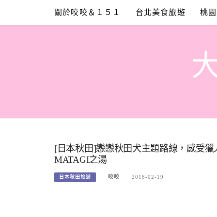
Skip
關於咬咬＆１５１
台北美食旅遊
桃園
to
content
[日本秋田]戀戀秋田犬主題路線，感受
MATAGI之湯
咬咬
2018-02-19
日本秋田旅遊