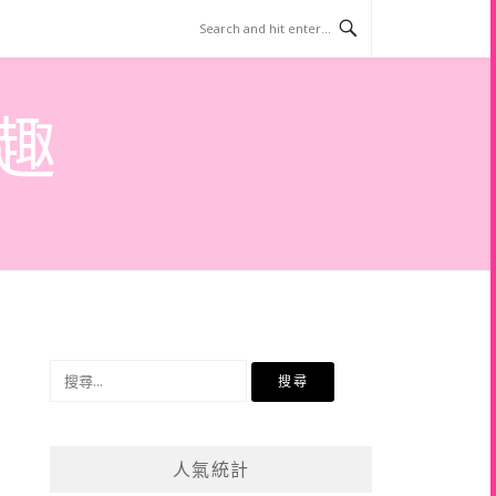
趣
搜
尋
關
鍵
人氣統計
字: