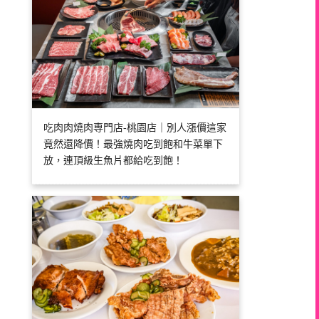
吃肉肉燒肉専門店-桃園店｜別人漲價這家
竟然還降價！最強燒肉吃到飽和牛菜單下
放，連頂級生魚片都給吃到飽！