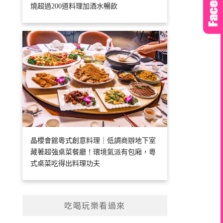
燒超過200道料理加酒水暢飲
晶櫻會館粵式創意料理｜低調商辦地下室
藏著超強桌菜餐廳！環境氣派有包廂，粵
式桌菜吃得出料理功夫
吃喝玩樂看過來