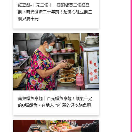
紅豆餅-十元三個｜一個銅板買三個紅豆
餅，時光倒流二十年前！超佛心紅豆餅三
個只要十元
南興鱔魚意麵｜百元鱔魚意麵！鑊氣十足
的Q彈鱔魚，在地人也推薦的好吃鱔魚麵