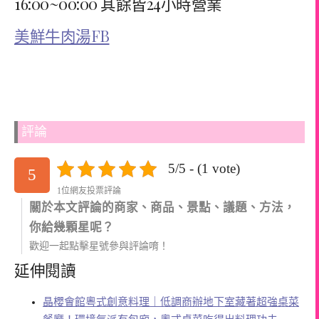
16:00~00:00 其餘皆24小時營業
美鮮牛肉湯FB
評論
5/5 - (1 vote)
5
1位網友投票評論
關於本文評論的商家、商品、景點、議題、方法，
你給幾顆星呢？
歡迎一起點擊星號參與評論唷！
延伸閱讀
晶櫻會館粵式創意料理｜低調商辦地下室藏著超強桌菜