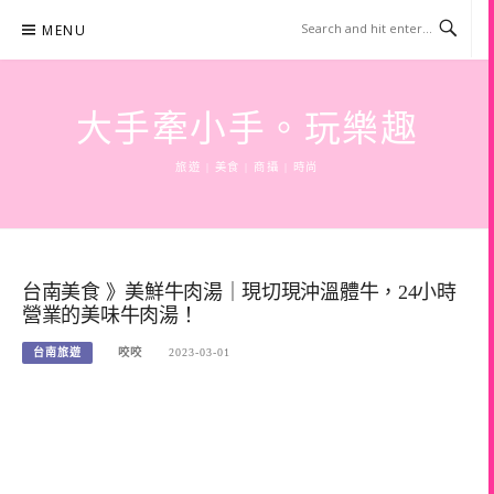
Skip
MENU
to
content
大手牽小手。玩樂趣
旅遊 | 美食 | 商攝 | 時尚
台南美食 》美鮮牛肉湯｜現切現沖溫體牛，24小時
營業的美味牛肉湯！
台南旅遊
咬咬
2023-03-01