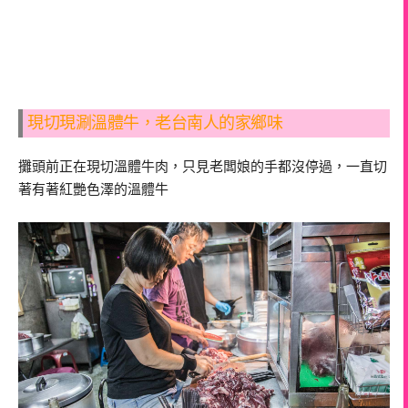
現切現涮溫體牛，老台南人的家鄉味
攤頭前正在現切溫體牛肉，只見老闆娘的手都沒停過，一直切
著有著紅艷色澤的溫體牛