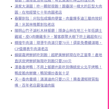
餐廳！環境氣派有包廂，粵式桌菜吃得出料理功夫
湯家大湯圓｜吃一顆就很飽！跟壘球一樣大的巨型大肉
圓，在地經營七十年肉圓老店
春蘭割包｜刈包包成爌肉便當，肉量爆多滷三層肉放好
滿！米其林推薦割包老店
陽明山竹子湖杉木林餐廳｜隱身山林在地三十年低調土
雞城，皮Q肉嫩雞多汁，饕客群聚大樹下吃土雞超有FU
輝煌牛肉湯｜現燙牛肉湯只要70元！還能免費續湯喝，
CP值爆表牛肉湯老店
蠔碳嘉烤鮮蚵吃到飽｜超肥美鮮蚵現在吃正當季！產地
直送炭烤鮮蚵無限吃到飽只要200元
澤香香烤鴨｜不用上餐廳也能吃到傳統炭火北平烤鴨！
鴨皮脆肉鮮嫩，鴨架爆炒香氣十足
天一香肉羹順｜滿滿滷肉只要25元！醬香濃郁膠質黏
嘴，百年老店最強滷肉飯