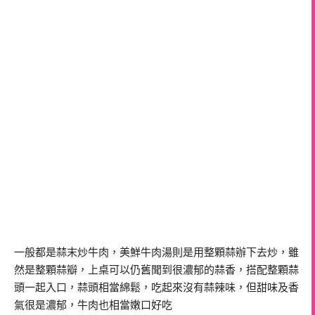
一般都是蒜末炒牛肉，美鮮牛肉湯則是用整顆蒜辦下去炒，雖
然是整顆蒜瓣，上桌可以仍舊聞到很濃郁的蒜香，搭配整顆蒜
頭一起入口，蒜頭相當綿鬆，吃起來沒有蒜辣味，但甜味及香
氣很是濃郁，牛肉也相當嫩口好吃