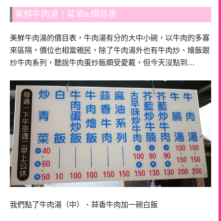
美鮮牛肉湯｜菜單&價目表
美鮮牛肉湯的價目表，牛肉湯有分的大中小碗，以牛肉的多寡
來區隔，價位也相當親民，除了牛肉湯外也有牛肉炒、燴飯跟
炒牛肉系列，聽說牛肉蛋炒飯頗受愛戴，但今天沒點到…
我們點了牛肉湯（中）、蒜香牛肉加一碗白飯