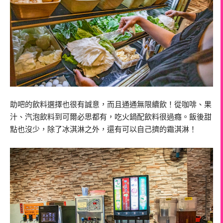
助吧的飲料選擇也很有誠意，而且通通無限續飲！從咖啡、果
汁、汽泡飲料到可爾必思都有，吃火鍋配飲料很過癮。飯後甜
點也沒少，除了冰淇淋之外，還有可以自己擠的霜淇淋！