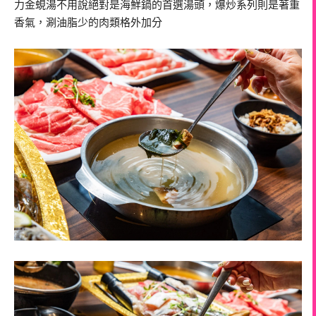
力金蜆湯不用說絕對是海鮮鍋的首選湯頭，爆炒系列則是著重
香氣，涮油脂少的肉類格外加分