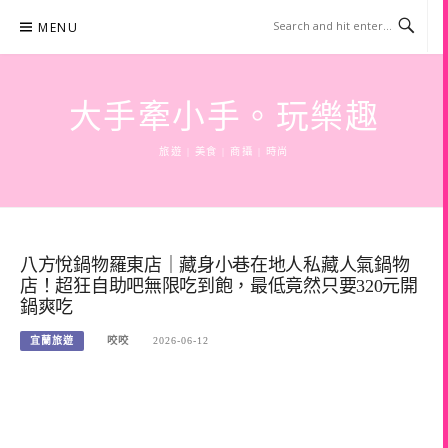
Skip
MENU
to
content
大手牽小手。玩樂趣
旅遊 | 美食 | 商攝 | 時尚
八方悅鍋物羅東店｜藏身小巷在地人私藏人氣鍋物
店！超狂自助吧無限吃到飽，最低竟然只要320元開
鍋爽吃
宜蘭旅遊
咬咬
2026-06-12