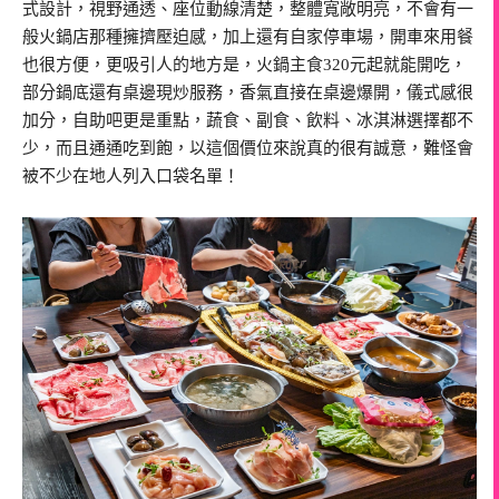
式設計，視野通透、座位動線清楚，整體寬敞明亮，不會有一
般火鍋店那種擁擠壓迫感，加上還有自家停車場，開車來用餐
也很方便，更吸引人的地方是，火鍋主食320元起就能開吃，
部分鍋底還有桌邊現炒服務，香氣直接在桌邊爆開，儀式感很
加分，自助吧更是重點，蔬食、副食、飲料、冰淇淋選擇都不
少，而且通通吃到飽，以這個價位來說真的很有誠意，難怪會
被不少在地人列入口袋名單！