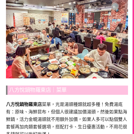
八方悅鍋物羅東店｜菜單
八方悅鍋物羅東店
菜單，光是湯頭種類就超多種！免費湯底
有：原味、海鮮昆布，但個人很建議加價湯頭，然後如果點海
鮮鍋，活力金蜆湯頭就不用額外加價，如果人多可以點個雙人
套餐再加肉類套餐選項，搭配打卡、生日優惠活動，不用花很