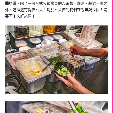
醬料區
，除了一般台式火鍋常見的沙茶醬、醬油、蒜泥、蔥之
外，這裡還有提供香菜！對於香菜控的我們來說無疑是個大驚
喜啊！夾好夾滿！