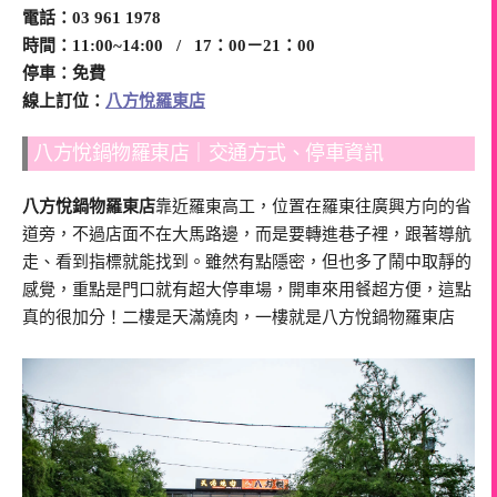
電話：03 961 1978
時間：11:00~14:00 / 17：00－21：00
停車：免費
線上訂位：
八方悅羅東店
八方悅鍋物羅東店｜交通方式、停車資訊
八方悅鍋物羅東店
靠近羅東高工，位置在羅東往廣興方向的省
道旁，不過店面不在大馬路邊，而是要轉進巷子裡，跟著導航
走、看到指標就能找到。雖然有點隱密，但也多了鬧中取靜的
感覺，重點是門口就有超大停車場，開車來用餐超方便，這點
真的很加分！二樓是天滿燒肉，一樓就是八方悅鍋物羅東店