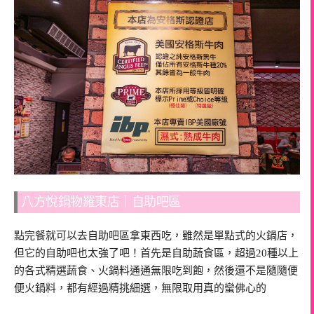
八方悅鍋物羅東店｜自助吧區
點完餐就可以去自助吧區拿東西吃，雖然是單點式的火鍋店，
但它的自助吧也太強了吧！首先是自助蔬食區，超過20種以上
的各式精選蔬食、火鍋料通通無限吃到飽，然後還不是隨隨便
便火鍋料，都有經過精挑細選，無限取用真的蠻佛心的