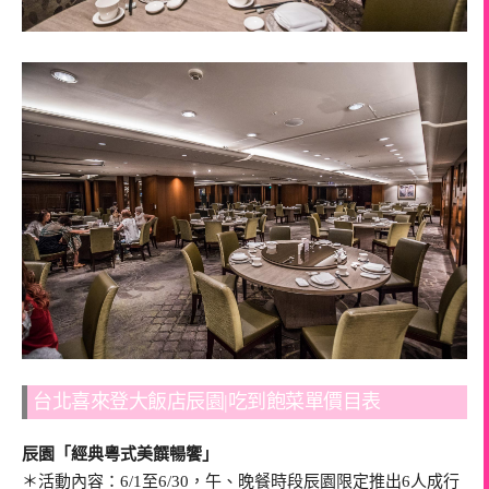
台北喜來登大飯店辰園|吃到飽菜單價目表
辰園「經典粵式美饌暢饗」
＊活動內容：6/1至6/30，午、晚餐時段辰園限定推出6人成行