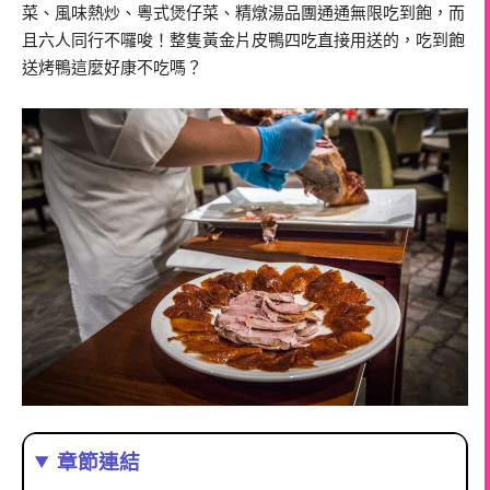
菜、風味熱炒、粵式煲仔菜、精燉湯品團通通無限吃到飽，而
且六人同行不囉唆！整隻黃金片皮鴨四吃直接用送的，吃到飽
送烤鴨這麼好康不吃嗎？
章節連結