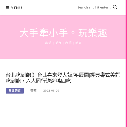
Skip
MENU
to
content
大手牽小手。玩樂趣
旅遊 | 美食 | 商攝 | 時尚
台北吃到飽 》台北喜來登大飯店-辰園|經典粵式美饌
吃到飽，六人同行送烤鴨四吃
台北美食
咬咬
2022-06-20