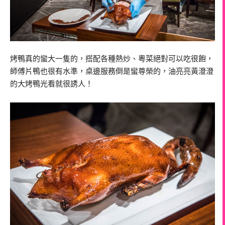
烤鴨真的蠻大一隻的，搭配各種熱炒、粵菜絕對可以吃很飽，
師傅片鴨也很有水準，桌邊服務倒是蠻尊榮的，油亮亮黃澄澄
的大烤鴨光看就很誘人！