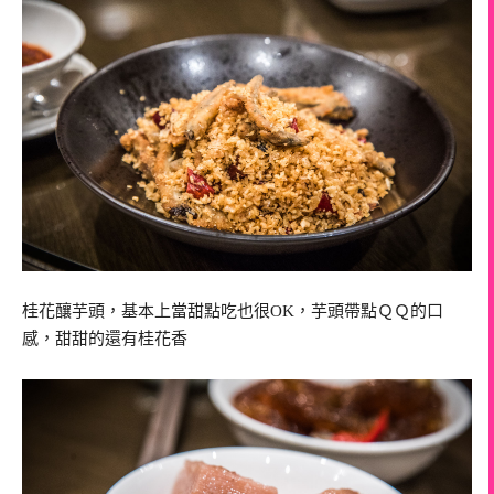
桂花釀芋頭，基本上當甜點吃也很OK，芋頭帶點ＱＱ的口
感，甜甜的還有桂花香