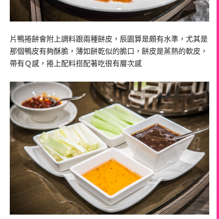
片鴨捲餅會附上調料跟兩種餅皮，辰園算是頗有水準，尤其是
那個鴨皮有夠酥脆，薄如餅乾似的脆口，餅皮是蒸熱的軟皮，
帶有Ｑ感，捲上配料搭配著吃很有層次感