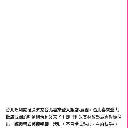
台北吃到飽推薦這家
台北喜來登大飯店-辰園
，
台北喜來登大
飯店辰園
的吃到飽活動又來了！即日起米其林餐盤辰園餐廳推
出
「經典粵式美饌暢饗」
活動，不只港式點心、主廚私房小