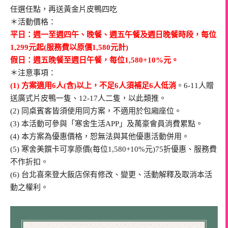
任選任點，再送黃金片皮鴨四吃
＊活動價格：
平日：週一至週四午、晚餐、週五午餐及週日晚餐時段，每位
1,299元起(服務費以原價1,580元計)
假日：週五晚餐至週日午餐，每位1,580+10%元。
＊注意事項：
(1) 方案適用6人(含)以上，不足6人須補足6人低消
。6-11人贈
送廣式片皮鴨一隻、12-17人二隻，以此類推。
(2) 同桌賓客皆須使用同方案，不適用於包廂座位。
(3) 本活動可參與「寒舍生活APP」及萬豪會員消費累點。
(4) 本方案為優惠價格，恕無法與其他優惠活動併用。
(5) 寒舍美饌卡可享原價(每位1,580+10%元)75折優惠、服務費
不作折扣。
(6) 台北喜來登大飯店保有修改、變更、活動解釋及取消本活
動之權利。