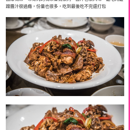
蹭醬汁很過癮，份量也很多，吃到最後吃不完還打包