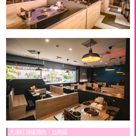
大漠紅頂級燒肉｜自助區