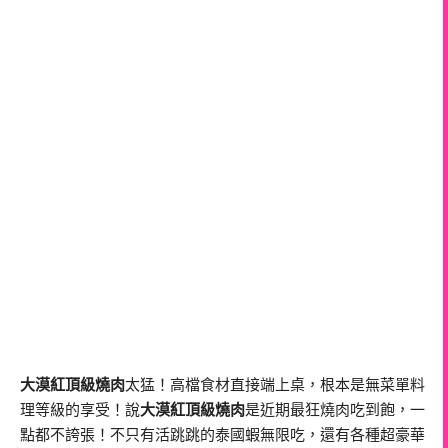
大漠紅頂級燒肉
太猛！高檔食材直接端上桌，根本是無菜單料
理等級的享受！說
大漠紅頂級燒肉
是近期最狂燒肉吃到飽，一
點都不誇張！不只有活跳跳的泰國蝦無限吃，還有各種超豪華