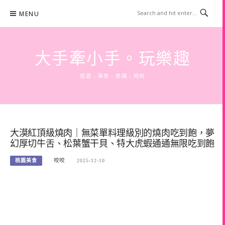
Skip
MENU
to
content
大手牽小手。玩樂趣
旅遊 | 美食 | 商攝 | 時尚
大漠紅頂級燒肉｜無菜單料理級別的燒肉吃到飽，夢
幻厚切牛舌、松葉蟹干貝、特大虎蝦通通無限吃到飽
桃園美食
咬咬
2025-12-10