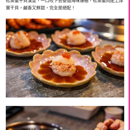
松葉蟹干貝漢堡，一口咬下去整個海味爆棚，松葉蟹肉配上厚
實干貝，鹹香又鮮甜，完全是絕配！