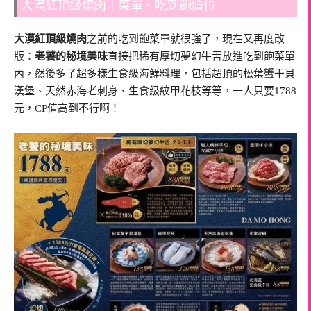
大漠紅頂級燒肉｜菜單、吃到飽價位
大漠紅頂級燒肉
之前的吃到飽菜單就很強了，現在又再度改
版：
老饕的秘境美味
直接把稀有厚切夢幻牛舌放進吃到飽菜單
內，然後多了超多樣生食級海鮮料理，包括超頂的松葉蟹干貝
漢堡、天然赤海老刺身、生食級紋甲花枝等等，一人只要1788
元，CP值高到不行啊！