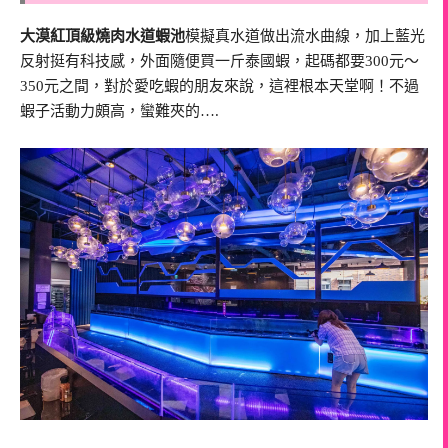
大漠紅頂級燒肉水道蝦池
模擬真水道做出流水曲線，加上藍光
反射挺有科技感，外面隨便買一斤泰國蝦，起碼都要300元～
350元之間，對於愛吃蝦的朋友來說，這裡根本天堂啊！不過
蝦子活動力頗高，蠻難夾的….