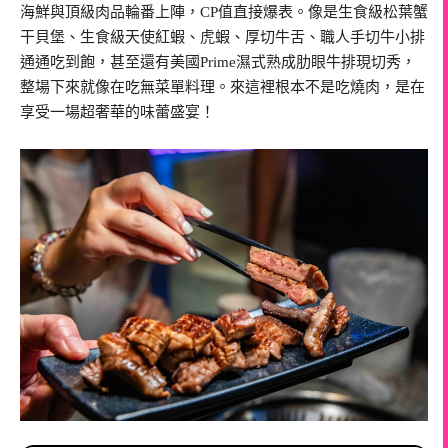
海鮮與頂級肉品輪番上陣，CP值直接爆表。像是生食級松葉蟹
干貝堡、生食級天使紅蝦、虎蝦、厚切牛舌、職人手切牛小排
通通吃到飽，甚至還有美國Prime濕式熟成肋眼牛排現切秀，
整場下來就像在吃無菜單料理。來這裡根本不是吃燒肉，是在
享受一場超奢華的味蕾盛宴！