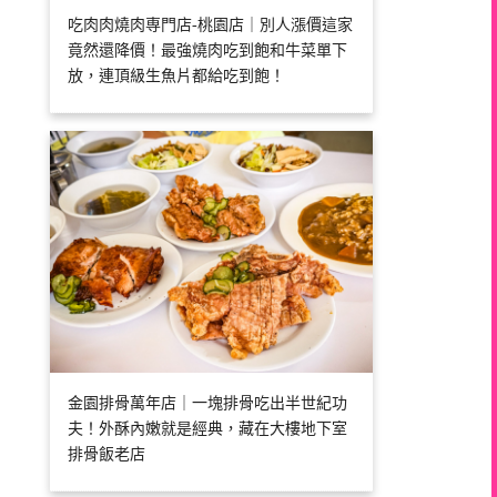
吃肉肉燒肉専門店-桃園店｜別人漲價這家
竟然還降價！最強燒肉吃到飽和牛菜單下
放，連頂級生魚片都給吃到飽！
金園排骨萬年店｜一塊排骨吃出半世紀功
夫！外酥內嫩就是經典，藏在大樓地下室
排骨飯老店