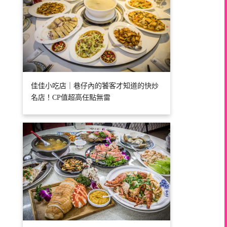
佳佳小吃店｜巷仔內的饕客才知道的快炒
名店！CP值超高任點無雷