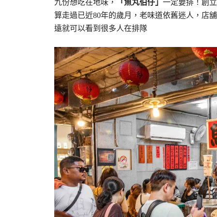
九份想吃在地味，
「魚丸伯仔」
一定要排！創立
算走過已近80年的歲月，老味道依舊迷人，店舖
遠就可以看到很多人在排隊