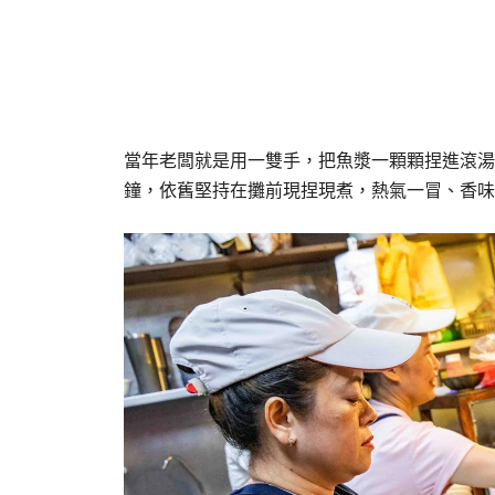
當年老闆就是用一雙手，把魚漿一顆顆捏進滾湯
鐘，依舊堅持在攤前現捏現煮，熱氣一冒、香味