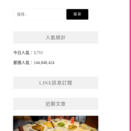
搜
尋
關
鍵
人氣統計
字:
今日人氣：3,711
累積人氣：144,848,424
LINE訊息訂閱
近期文章