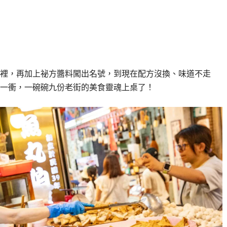
裡，再加上祕方醬料闖出名號，到現在配方沒換、味道不走
一衝，一碗碗九份老街的美食靈魂上桌了！