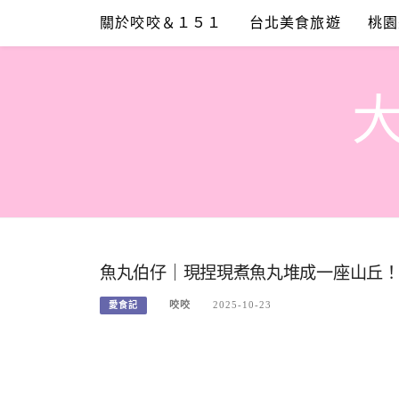
Skip
關於咬咬＆１５１
台北美食旅遊
桃園
to
content
魚丸伯仔｜現捏現煮魚丸堆成一座山丘！
咬咬
2025-10-23
愛食記