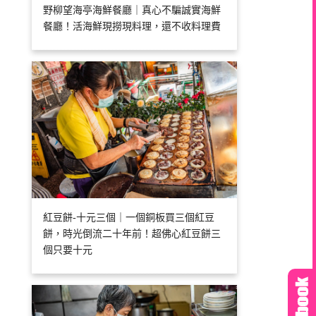
野柳望海亭海鮮餐廳｜真心不騙誠實海鮮
餐廳！活海鮮現撈現料理，還不收料理費
紅豆餅-十元三個｜一個銅板買三個紅豆
餅，時光倒流二十年前！超佛心紅豆餅三
個只要十元