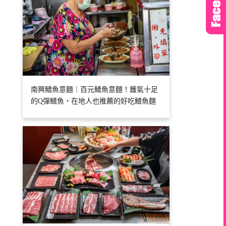
南興鱔魚意麵｜百元鱔魚意麵！鑊氣十足
的Q彈鱔魚，在地人也推薦的好吃鱔魚麵